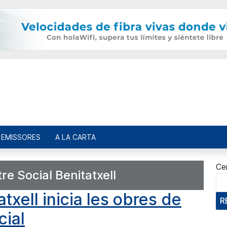
EMISSORES
A LA CARTA
Ce
re Social Benitatxell
txell inicia les obres de
R
cial