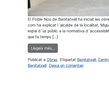
El Poble Nou de Benitatxell ha iniciat les obr
com ha explicat l´alcalde de la localitat, Mig
espai d´ús públic a la normativa d´accessibilit
que fa temps […]
from El Poble Nou de Benitatxe
Llegeix més…
Publicat a
Obras
Etiquetat
Benitatxell
,
Centro
a El Poble Nou
Benitatxell
Deixa un comentari