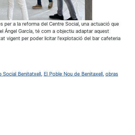
es per a la reforma del Centre Social, una actuació que
uel Ángel García, té com a objectiu adaptar aquest
at vigent per poder licitar l'explotació del bar cafeteria
ll inicia les obres de reforma del Centre Social
 Social Benitatxell
,
El Poble Nou de Benitaxell
,
obras
 de Benitatxell inicia las obras de reforma del Centro Social