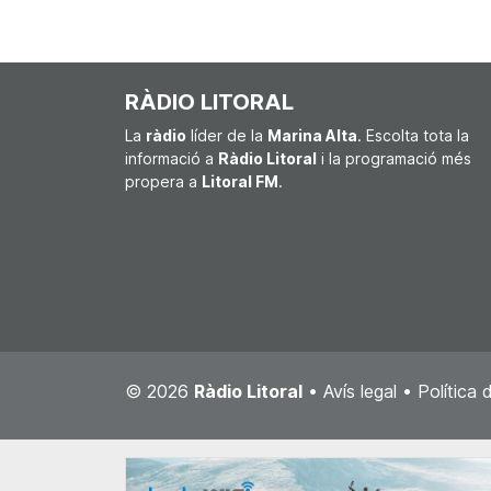
RÀDIO LITORAL
La
ràdio
líder de la
Marina Alta
. Escolta tota la
informació a
Ràdio Litoral
i la programació més
propera a
Litoral FM
.
© 2026
Ràdio Litoral
•
Avís legal
•
Política 