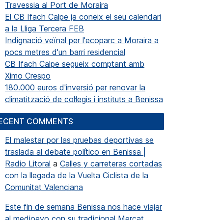
Travessia al Port de Moraira
El CB Ifach Calpe ja coneix el seu calendari
a la Lliga Tercera FEB
Indignació veïnal per l'ecoparc a Moraira a
pocs metres d'un barri residencial
CB Ifach Calpe segueix comptant amb
Ximo Crespo
180.000 euros d'inversió per renovar la
climatització de col·legis i instituts a Benissa
ECENT COMMENTS
El malestar por las pruebas deportivas se
traslada al debate político en Benissa |
Radio Litoral
a
Calles y carreteras cortadas
con la llegada de la Vuelta Ciclista de la
Comunitat Valenciana
Este fin de semana Benissa nos hace viajar
al medioevo con su tradicional Mercat