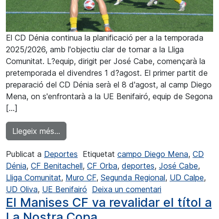
El CD Dénia continua la planificació per a la temporada
2025/2026, amb l'objectiu clar de tornar a la Lliga
Comunitat. L?equip, dirigit per José Cabe, començarà la
pretemporada el divendres 1 d?agost. El primer partit de
preparació del CD Dénia serà el 8 d'agost, al camp Diego
Mena, on s'enfrontarà a la UE Benifairó, equip de Segona
[…]
from El CD Dénia té perfilada la seva pret
Llegeix més…
Publicat a
Deportes
Etiquetat
campo Diego Mena
,
CD
Dénia
,
CF Benitachell
,
CF Orba
,
deportes
,
José Cabe
,
Lliga Comunitat
,
Muro CF
,
Segunda Regional
,
UD Calpe
,
a El CD Dénia t
UD Oliva
,
UE Benifairó
Deixa un comentari
El Manises CF va revalidar el títol a
La Nostra Copa