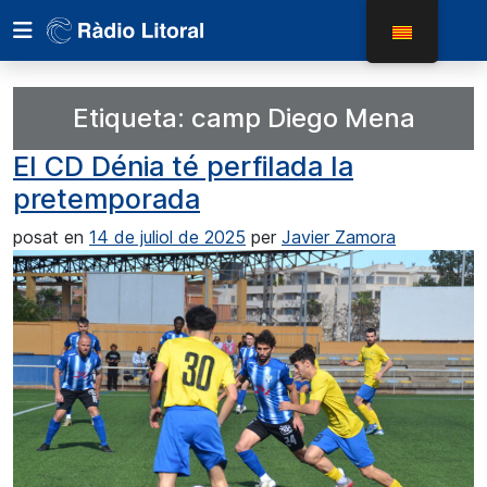
Etiqueta:
camp Diego Mena
El CD Dénia té perfilada la
pretemporada
posat en
14 de juliol de 2025
per
Javier Zamora