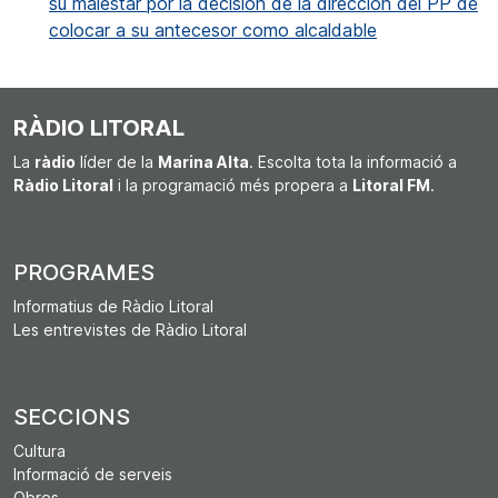
su malestar por la decisión de la dirección del PP de
colocar a su antecesor como alcaldable
RÀDIO LITORAL
La
ràdio
líder de la
Marina Alta
. Escolta tota la informació a
Ràdio Litoral
i la programació més propera a
Litoral FM
.
PROGRAMES
Informatius de Ràdio Litoral
Les entrevistes de Ràdio Litoral
SECCIONS
Cultura
Informació de serveis
Obres