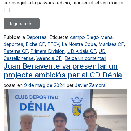
aconseguit a la passada edició, mantenint el seu domini
[…]
from El Manises CF va revalidar el seu títol
Llegeix més…
Publicat a
Deportes
Etiquetat
campo Diego Mena
,
deportes
,
Elche CF
,
FFCV
,
La Nostra Copa
,
Manises CF
,
Paterna CF
,
Primera División
,
UD Aldaia CF
,
UD
a El Manise
Castellonense
,
Valencia CF
Deixa un comentari
Juan Benavente va presentar un
projecte ambiciós per al CD Dénia
posat en
9 de maig de 2024
per
Javier Zamora