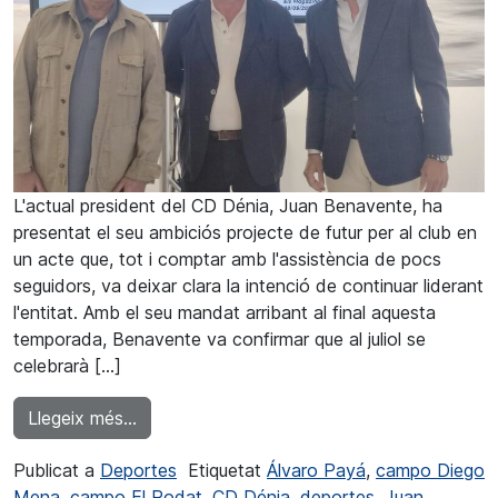
L'actual president del CD Dénia, Juan Benavente, ha
presentat el seu ambiciós projecte de futur per al club en
un acte que, tot i comptar amb l'assistència de pocs
seguidors, va deixar clara la intenció de continuar liderant
l'entitat. Amb el seu mandat arribant al final aquesta
temporada, Benavente va confirmar que al juliol se
celebrarà […]
from Juan Benavente va presentar un projec
Llegeix més…
Publicat a
Deportes
Etiquetat
Álvaro Payá
,
campo Diego
Mena
,
campo El Rodat
,
CD Dénia
,
deportes
,
Juan