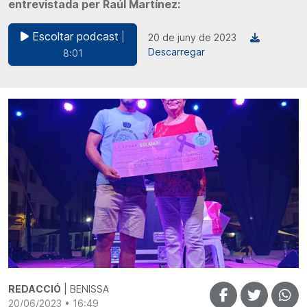
entrevistada per Raúl Martínez:
Escoltar podcast
|
20 de juny de 2023
Descarregar
8:01
REDACCIÓ
| BENISSA
20/06/2023 • 16:49