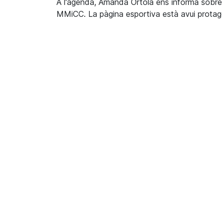
A l'agenda, Amanda Ortolà ens informa sobre l
MMiCC. La pàgina esportiva està avui protago