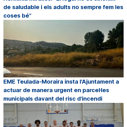
de saludable i els adults no sempre fem les
coses bé”
EME Teulada-Moraira insta l'Ajuntament a
actuar de manera urgent en parcel·les
municipals davant del risc d'incendi