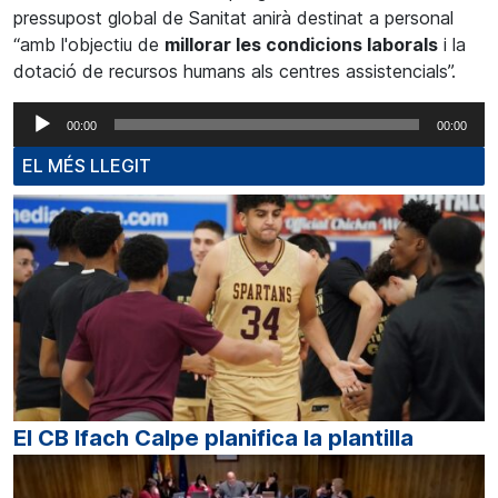
pressupost global de Sanitat anirà destinat a personal
“amb l'objectiu de
millorar les condicions laborals
i la
dotació de recursos humans als centres assistencials”.
Reproductor
00:00
00:00
d'àudio
EL MÉS LLEGIT
El CB Ifach Calpe planifica la plantilla