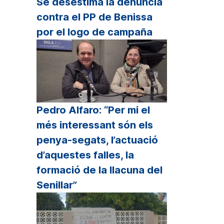
Se desestima la denuncia
sminuir
contra el PP de Benissa
por el logo de campaña
lumen.
Pedro Alfaro: “Per mi el
més interessant són els
penya-segats, l’actuació
d’aquestes falles, la
formació de la llacuna del
Senillar”