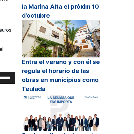
la Marina Alta el pròxim 10
d’octubre
 euros
el
Entra el verano y con él se
regula el horario de las
iliza
obras en municipios como
s
Teulada
clas
echa
riba/abajo
ra
mentar