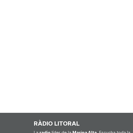
RÀDIO LITORAL
La
radio
líder de la
Marina Alta
. Escucha toda la