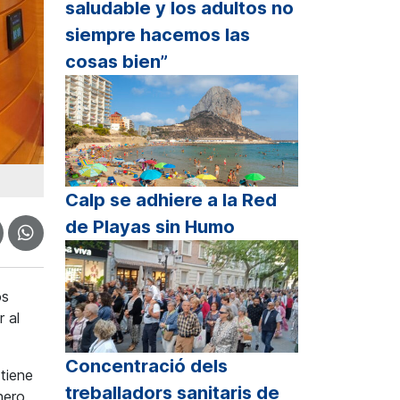
saludable y los adultos no
siempre hacemos las
cosas bien”
Calp se adhiere a la Red
de Playas sin Humo
os
r al
Concentració dels
 tiene
treballadors sanitaris de
nero.