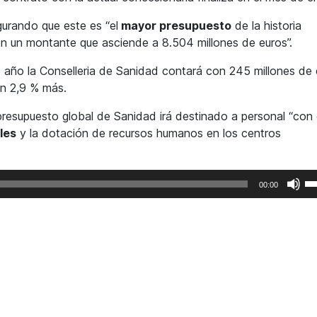
urando que este es “el
mayor presupuesto
de la historia
on un montante que asciende a 8.504 millones de euros”.
o año la Conselleria de Sanidad contará con 245 millones de
un 2,9 % más.
resupuesto global de Sanidad irá destinado a personal “con 
les
y la dotación de recursos humanos en los centros
Ut
00:00
la
te
de
fl
ar
pa
au
o