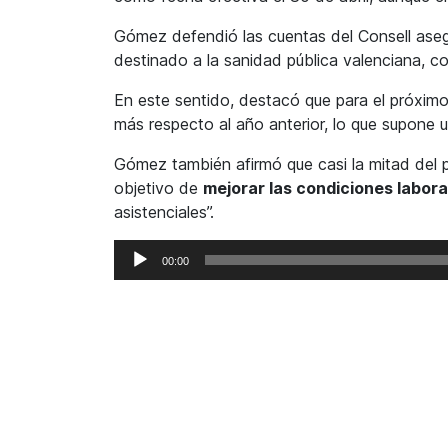
Gómez defendió las cuentas del Consell aseg
destinado a la sanidad pública valenciana, c
En este sentido, destacó que para el próxim
más respecto al año anterior, lo que supone 
Gómez también afirmó que casi la mitad del p
objetivo de
mejorar las condiciones labora
asistenciales”.
Reproductor
00:00
de
audio