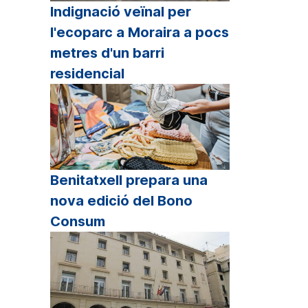
lum.
Indignació veïnal per
etxa
l'ecoparc a Moraira a pocs
p
metres d'un barri
unt/cap
residencial
all
r
crementar
sminuir
Benitatxell prepara una
lum.
nova edició del Bono
Consum