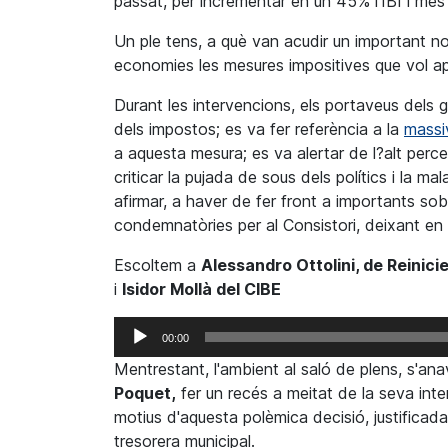
passat, per incrementar en un 45% l'IBI i més
Un ple tens, a què van acudir un important n
economies les mesures impositives que vol apl
Durant les intervencions, els portaveus dels
dels impostos; es va fer referència a la
massi
a aquesta mesura; es va alertar de l?alt perce
criticar la pujada de sous dels polítics i la m
afirmar, a haver de fer front a importants s
condemnatòries per al Consistori, deixant en
Escoltem a
Alessandro Ottolini, de Reinici
i
Isidor Mollà del CIBE
Reproductor
00:00
d'àudio
Mentrestant, l'ambient al saló de plens, s'anav
Poquet,
fer un recés a meitat de la seva inte
motius d'aquesta polèmica decisió, justificada,
tresorera municipal.