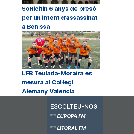
Sol·licitin 6 anys de presó
per un intent d'assassinat
a Benissa
L'FB Teulada-Moraira es
mesura al Col·legi
Alemany València
ESCOLTEU-NOS
EUROPA FM
LITORAL FM