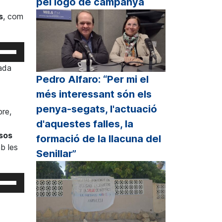
pel logo de campanya
p
s
, com
unt/cap
all
r
eu
rvir
cada
crementar
s
Pedro Alfaro: “Per mi el
cles
més interessant són els
sminuir
etxa
penya-segats, l'actuació
bre,
lum.
p
d'aquestes falles, la
unt/cap
ssos
formació de la llacuna del
all
b les
Senillar”
r
crementar
eu
rvir
sminuir
s
cles