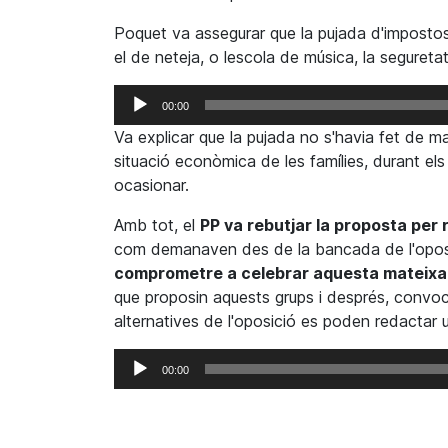
Poquet va assegurar que la pujada d'imposto
el de neteja, o lescola de música, la seguretat
Reproductor
00:00
d'àudio
Va explicar que la pujada no s'havia fet de m
situació econòmica de les famílies, durant e
ocasionar.
Amb tot, el
PP va rebutjar la proposta per
com demanaven des de la bancada de l'oposic
comprometre a celebrar aquesta mateixa 
que proposin aquests grups i després, convoca
alternatives de l'oposició es poden redactar 
Reproductor
00:00
d'àudio