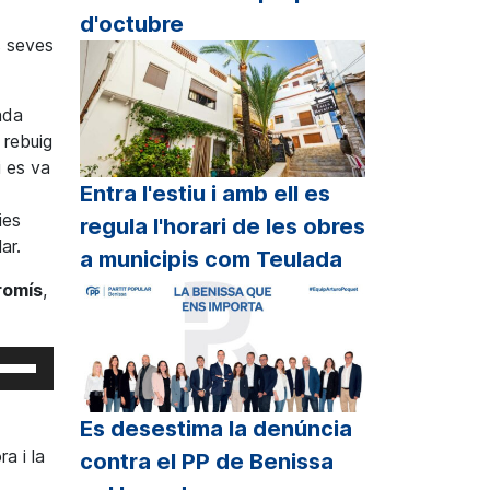
d'octubre
s seves
ada
 rebuig
i es va
Entra l'estiu i amb ell es
ies
regula l'horari de les obres
ar.
a municipis com Teulada
romís
,
eu
rvir
s
Es desestima la denúncia
cles
a i la
contra el PP de Benissa
etxa