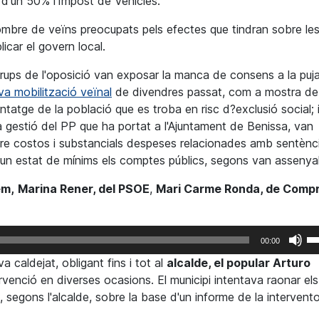
 d'un 50% l'Impost de Vehicles.
ombre de veïns preocupats pels efectes que tindran sobre le
icar el govern local.
 grups de l'oposició van exposar la manca de consens a la puj
va mobilització veïnal
de divendres passat, com a mostra de
ntatge de la població que es troba en risc d?exclusió social; 
ala gestió del PP que ha portat a l'Ajuntament de Benissa, van
obre costos i substancials despeses relacionades amb sentènc
 un estat de mínims els comptes públics, segons van assenyal
em,
Marina Rener, del PSOE
,
Mari Carme Ronda, de Comp
F
00:00
se
a caldejat, obligant fins i tot al
alcalde, el popular Arturo
le
rvenció en diverses ocasions. El municipi intentava raonar els
te
 segons l'alcalde, sobre la base d'un informe de la interventor
de
fl