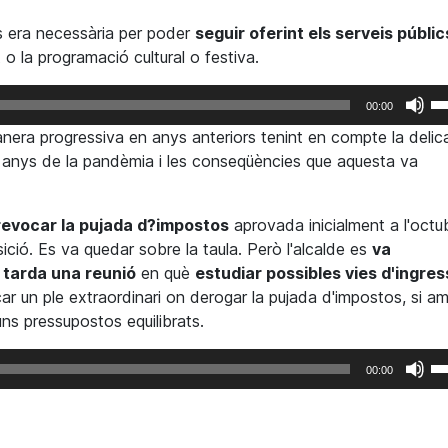
ca
s era necessària per poder
seguir oferint els serveis públic
am
 o la programació cultural o festiva.
av
pe
F
00:00
a
se
anera progressiva en anys anteriors tenint en compte la deli
in
le
ls anys de la pandèmia i les conseqüències que aquesta va
o
te
di
de
el
fl
 revocar la pujada d?impostos
aprovada inicialment a l'octu
vo
ca
ió. Es va quedar sobre la taula. Però l'alcalde es
va
am
tarda una reunió
en què
estudiar possibles vies d'ingre
av
r un ple extraordinari on derogar la pujada d'impostos, si am
pe
uns pressupostos equilibrats.
a
in
F
00:00
o
se
di
le
el
te