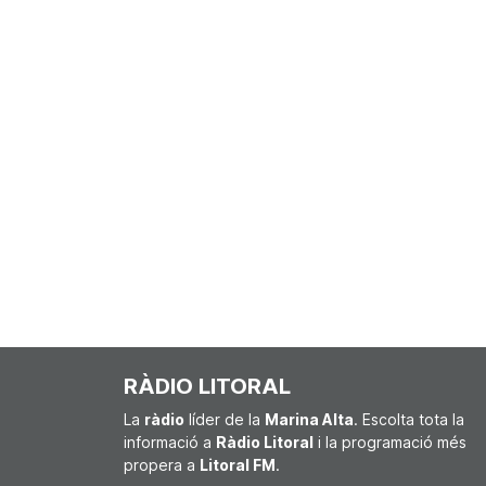
RÀDIO LITORAL
La
ràdio
líder de la
Marina Alta
. Escolta tota la
informació a
Ràdio Litoral
i la programació més
propera a
Litoral FM
.