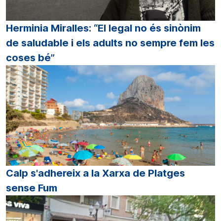
Herminia Miralles: “El legal no és sinònim
de saludable i els adults no sempre fem les
coses bé”
Calp s'adhereix a la Xarxa de Platges
sense Fum