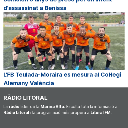
d'assassinat a Benissa
L'FB Teulada-Moraira es mesura al Col·legi
Alemany València
RÀDIO LITORAL
La
ràdio
líder de la
Marina Alta
. Escolta tota la informació a
Ràdio Litoral
i la programació més propera a
Litoral FM
.