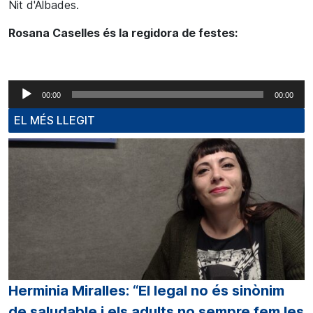
Nit d'Albades.
Rosana Caselles és la regidora de festes:
Reproductor
00:00
00:00
d'àudio
EL MÉS LLEGIT
Herminia Miralles: “El legal no és sinònim
de saludable i els adults no sempre fem les