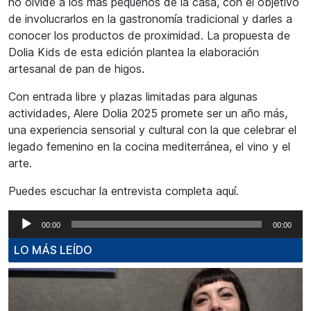
no olvide a los más pequeños de la casa, con el objetivo
de involucrarlos en la gastronomía tradicional y darles a
conocer los productos de proximidad. La propuesta de
Dolia Kids de esta edición plantea la elaboración
artesanal de pan de higos.
Con entrada libre y plazas limitadas para algunas
actividades, Alere Dolia 2025 promete ser un año más,
una experiencia sensorial y cultural con la que celebrar el
legado femenino en la cocina mediterránea, el vino y el
arte.
Puedes escuchar la entrevista completa aquí.
Reproductor
00:00
00:00
de
LO MÁS LEÍDO
audio