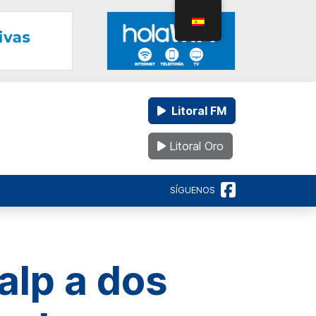
Litoral FM
Litoral Oro
SÍGUENOS
alp a dos