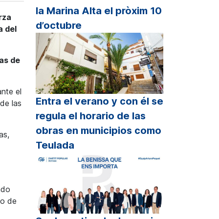
la Marina Alta el pròxim 10
rza
d’octubre
a del
as de
nte el
Entra el verano y con él se
de las
regula el horario de las
obras en municipios como
as,
Teulada
ado
no de