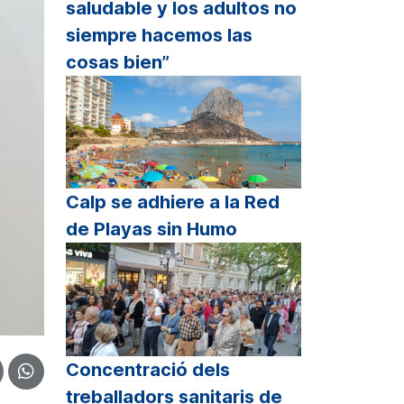
saludable y los adultos no
siempre hacemos las
cosas bien”
Calp se adhiere a la Red
de Playas sin Humo
Concentració dels
treballadors sanitaris de