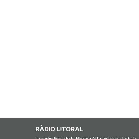
RÀDIO LITORAL
La
radio
líder de la
Marina Alta
. Escucha toda la