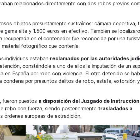
raban relacionados directamente con dos robos previos co
osos objetos presuntamente sustraídos: cámara deportiva, t
 de gama alta y 1.500 euros en efectivo. También se localizar
la recuperada en el contenedor fue reconocida por una turist
l material fotográfico que contenía.
os individuos estaban
reclamados por las autoridades judi
ención, constándole a uno de ellos la imputación de un su
ia en España por robo con violencia. El otro detenido se hab
a condena por presuntos delitos de robo, estafa, extorsión y
, fueron puestos
a disposición del Juzgado de Instrucción
 de robo con fuerza, siendo posteriormente
trasladados a
as órdenes europeas de extradición.