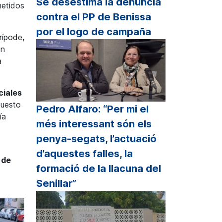
Se desestima la denuncia
metidos
contra el PP de Benissa
por el logo de campaña
rípode,
on
a
ciales
puesto
Pedro Alfaro: “Per mi el
ía
més interessant són els
penya-segats, l’actuació
d’aquestes falles, la
 de
formació de la llacuna del
Senillar”