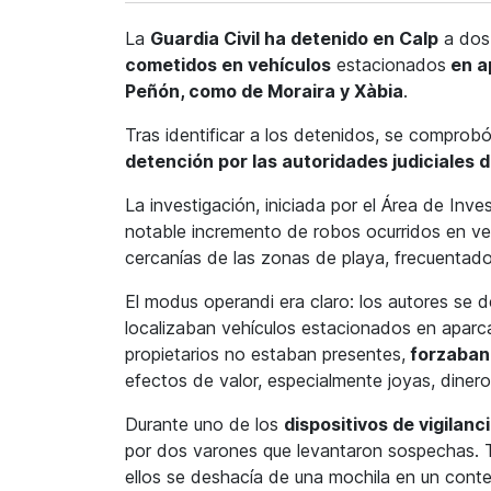
La
Guardia Civil ha detenido en Calp
a dos
cometidos en vehículos
estacionados
en ap
Peñón, como de
Moraira y Xàbia
.
Tras identificar a los detenidos, se compr
detención por las autoridades judiciales d
La investigación, iniciada por el Área de In
notable incremento de robos ocurridos en v
cercanías de las zonas de playa, frecuentados
El modus operandi era claro: los autores se 
localizaban vehículos estacionados en aparcam
propietarios no estaban presentes,
forzaban 
efectos de valor, especialmente joyas, dinero
Durante uno de los
dispositivos de vigilanc
por dos varones que levantaron sospechas. 
ellos se deshacía de una mochila en un conte