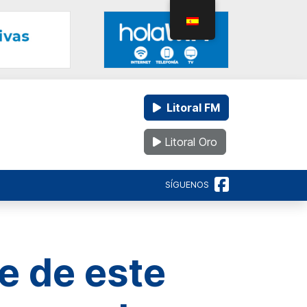
Litoral FM
Litoral Oro
SÍGUENOS
e de este