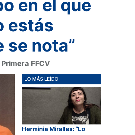
o en el que
 estás
 se nota”
n Primera FFCV
LO MÁS LEÍDO
Herminia Miralles: “Lo