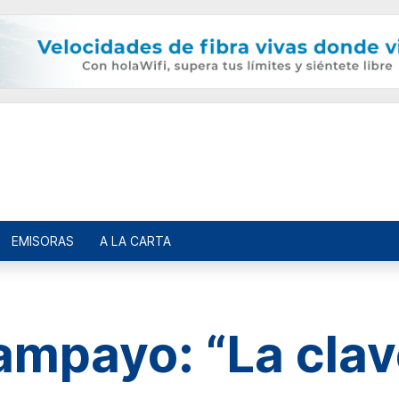
EMISORAS
A LA CARTA
ampayo: “La clav