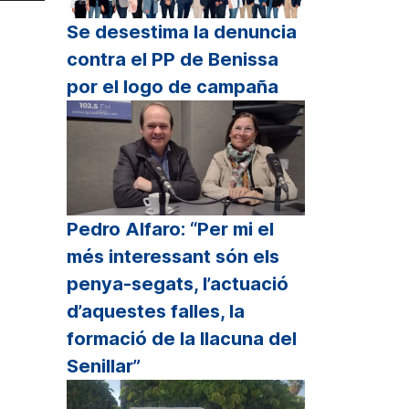
clas
Se desestima la denuncia
contra el PP de Benissa
echa
por el logo de campaña
riba/abajo
ra
mentar
sminuir
lumen.
Pedro Alfaro: “Per mi el
més interessant són els
penya-segats, l’actuació
d’aquestes falles, la
formació de la llacuna del
Senillar”