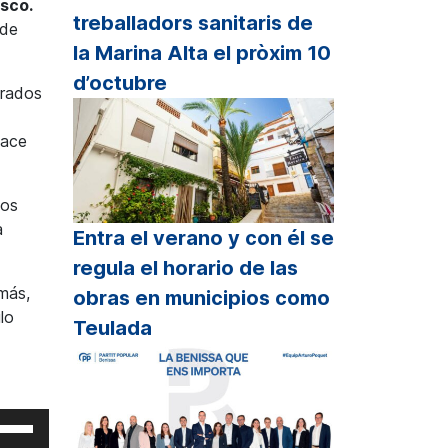
sco.
treballadors sanitaris de
 de
la Marina Alta el pròxim 10
d’octubre
erados
hace
los
a
Entra el verano y con él se
regula el horario de las
más,
obras en municipios como
lo
Teulada
iliza
s