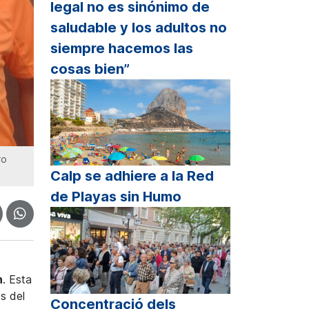
legal no es sinónimo de
saludable y los adultos no
siempre hacemos las
cosas bien”
ro
Calp se adhiere a la Red
de Playas sin Humo
n
. Esta
s del
Concentració dels