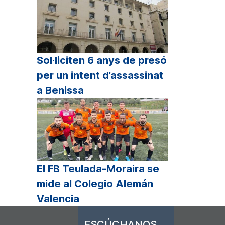
Sol·liciten 6 anys de presó
per un intent d’assassinat
a Benissa
El FB Teulada-Moraira se
mide al Colegio Alemán
Valencia
ESCÚCHANOS