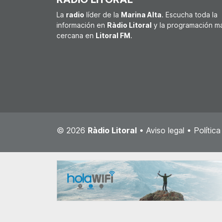
La
radio
líder de la
Marina Alta
. Escucha toda la
información en
Ràdio Litoral
y la programación m
cercana en
Litoral FM
.
© 2026
Ràdio Litoral
•
Aviso legal
•
Polític