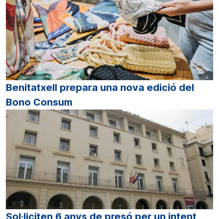
Benitatxell prepara una nova edició del
Bono Consum
Sol·liciten 6 anys de presó per un intent