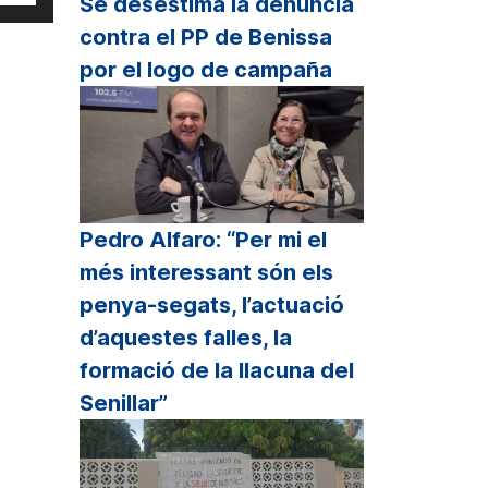
Se desestima la denuncia
s
contra el PP de Benissa
clas
por el logo de campaña
echa
riba/abajo
ra
mentar
sminuir
Pedro Alfaro: “Per mi el
més interessant són els
lumen.
penya-segats, l’actuació
d’aquestes falles, la
formació de la llacuna del
Senillar”