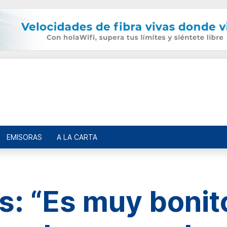
EMISORAS
A LA CARTA
es: “Es muy boni