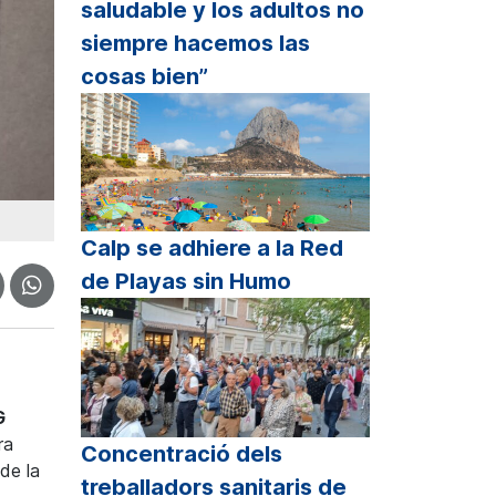
saludable y los adultos no
siempre hacemos las
cosas bien”
Calp se adhiere a la Red
de Playas sin Humo
G
ra
Concentració dels
de la
treballadors sanitaris de