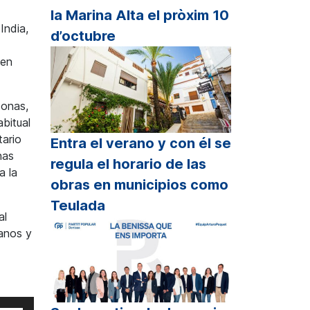
la Marina Alta el pròxim 10
India,
d’octubre
 en
sonas,
bitual
tario
Entra el verano y con él se
has
regula el horario de las
a la
obras en municipios como
Teulada
al
anos y
iliza