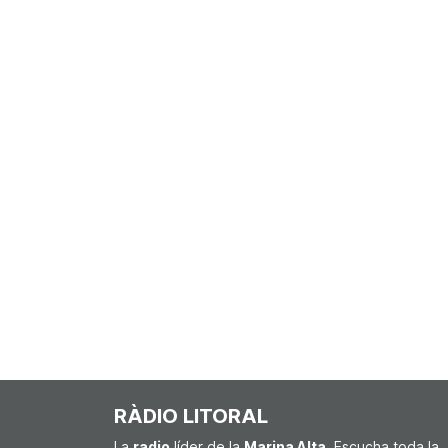
RÀDIO LITORAL
La
radio
líder de la
Marina Alta
. Escucha toda la