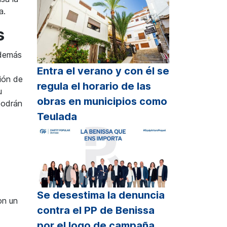
a.
s
además
Entra el verano y con él se
ión de
regula el horario de las
u
obras en municipios como
podrán
Teulada
Se desestima la denuncia
on un
contra el PP de Benissa
por el logo de campaña