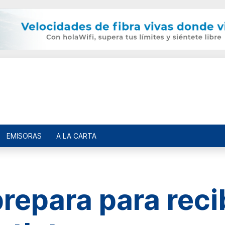
EMISORAS
A LA CARTA
repara para reci