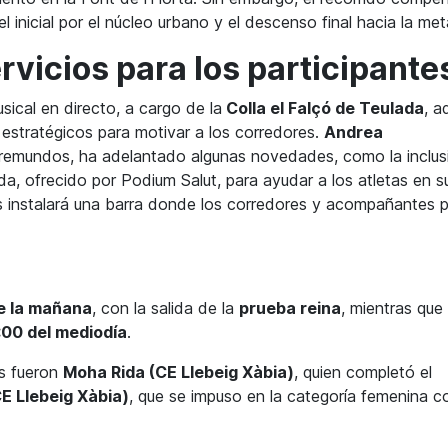
inicial por el núcleo urbano y el descenso final hacia la met
rvicios para los participante
ical en directo, a cargo de la
Colla el Falçó de Teulada
, 
 estratégicos para motivar a los corredores.
Andrea
orremundos, ha adelantado algunas novedades, como la inclus
ada, ofrecido por Podium Salut, para ayudar a los atletas en s
s instalará una barra donde los corredores y acompañantes 
e la mañana
, con la salida de la
prueba reina
, mientras que
:00 del mediodía
.
os fueron
Moha Rida (CE Llebeig Xàbia)
, quien completó el
CE Llebeig Xàbia)
, que se impuso en la categoría femenina c