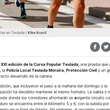
etas en Teulada /
Kike Aracil
a
XXI edición de la Cursa Popular Teulada
, una prueba que
, la
Policía Local Teulada Moraira
,
Protección Civil
y un g
ecto desarrollo de la carrera.
dición, que incluyeron el paso a la mañana del domingo y la
nización ha decidido mantener el mismo formato. La salida y 
desde donde los corredores afrontarán un
e
xigente circuito c
uro se encuentra entre el kilómetro 5 y 6, con la subida por 
miento en la Font de l’Horta. Sin embargo, el recorrido compen