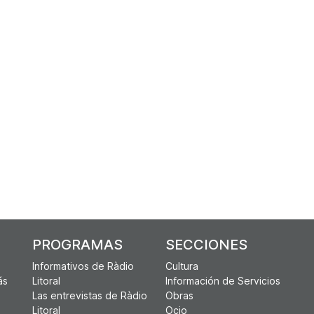
PROGRAMAS
SECCIONES
Informativos de Ràdio
Cultura
ás
Litoral
Información de Servicios
Las entrevistas de Ràdio
Obras
Litoral
Ocio