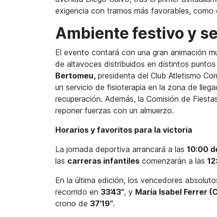
exigencia con tramos más favorables, como el 
Ambiente festivo y se
El evento contará con una gran animación mus
de altavoces distribuidos en distintos puntos
Bertomeu,
presidenta del Club Atletismo C
un servicio de fisioterapia en la zona de lleg
recuperación. Además, la Comisión de Fiesta
reponer fuerzas con un almuerzo.
Horarios y favoritos para la victoria
La jornada deportiva arrancará a las
10:00 d
las
carreras infantiles
comenzarán a las
12
En la última edición, los vencedores absolut
recorrido en
33’43’’
, y
María Isabel Ferrer (
crono de
37’19’’
.