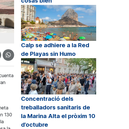
cosas bien”
Calp se adhiere a la Red
de Playas sin Humo
 cuenta
ran
Concentració dels
treballadors sanitaris de
meta
on 130
la Marina Alta el pròxim 10
la
d’octubre
sa la