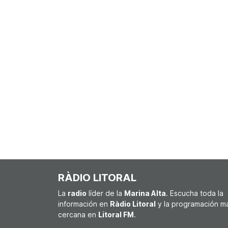
RÀDIO LITORAL
La
radio
líder de la
Marina Alta
. Escucha toda la
información en
Ràdio Litoral
y la programación m
cercana en
Litoral FM
.