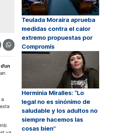
Teulada Moraira aprueba
medidas contra el calor
extremo propuestas por
Compromís
 d’un
van
Herminia Miralles: “Lo
 a
legal no es sinónimo de
lesta
saludable y los adultos no
siempre hacemos las
 amb
cosas bien”
sat va