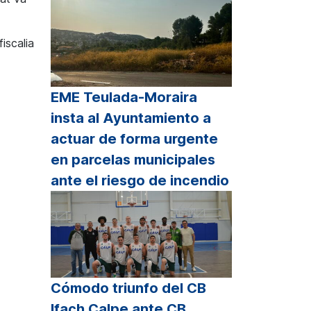
fiscalia
EME Teulada-Moraira
insta al Ayuntamiento a
actuar de forma urgente
en parcelas municipales
ante el riesgo de incendio
Cómodo triunfo del CB
Ifach Calpe ante CB