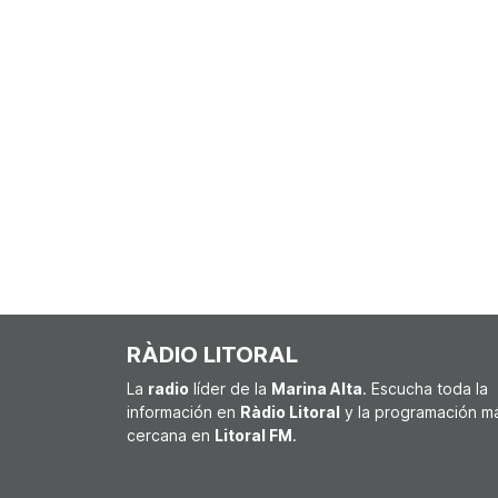
RÀDIO LITORAL
La
radio
líder de la
Marina Alta
. Escucha toda la
información en
Ràdio Litoral
y la programación m
cercana en
Litoral FM
.