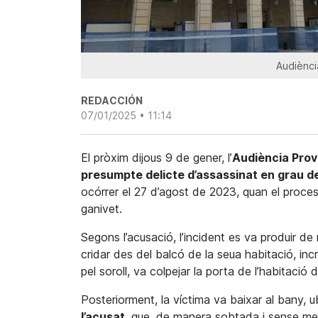
Audiència
REDACCIÓN
07/01/2025 • 11:14
El pròxim dijous 9 de gener, l’
Audiència Provi
presumpte delicte d’assassinat en grau d
ocórrer el 27 d’agost de 2023, quan el proc
ganivet.
Segons l’acusació, l’incident es va produir d
cridar des del balcó de la seua habitació, in
pel soroll, va colpejar la porta de l’habitació
Posteriorment, la víctima va baixar al bany, u
l’acusat
, que, de manera sobtada i sense med