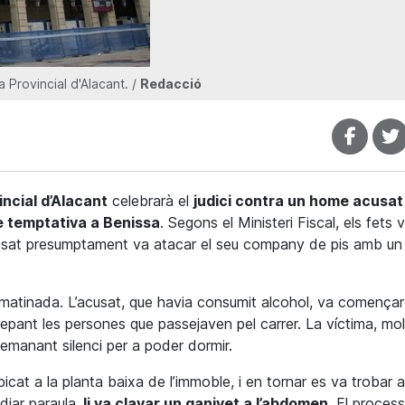
 Provincial d'Alacant. /
Redacció
ncial d’Alacant
celebrarà el
judici contra un home acusat
e temptativa a Benissa
. Segons el Ministeri
Fiscal
, els fets 
essat presumptament va atacar el seu company de pis amb un
e matinada. L’acusat, que havia consumit alcohol, va començar
crepant les persones que passejaven pel carrer. La víctima, mo
 demanant silenci per a poder dormir.
bicat a la planta baixa de l’immoble, i en tornar es va trobar
iar paraula,
li va clavar un ganivet a l’abdomen
. El proces