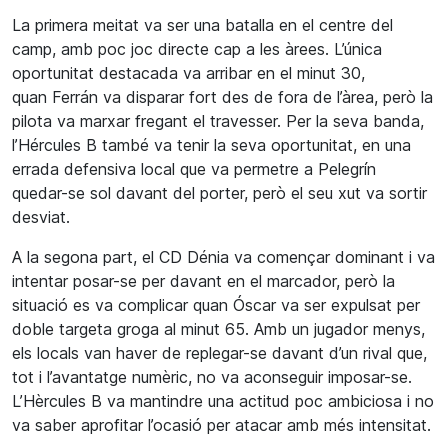
La primera meitat va ser una batalla en el centre del
camp, amb poc joc directe cap a les àrees. L’única
oportunitat destacada va arribar en el minut 30,
quan
Ferrán
va disparar fort des de fora de l’àrea, però la
pilota va marxar fregant el travesser. Per la
seva
banda,
l’
Hércules
B també va
tenir
la
seva
oportunitat, en una
errada defensiva local que va permetre a
Pelegrín
quedar-se sol davant del porter, però el seu xut va sortir
desviat.
A la segona part, el CD Dénia va començar dominant i va
intentar posar-se per davant en el marcador, però la
situació es va complicar quan
Óscar
va ser expulsat per
doble targeta groga al minut 65. Amb un jugador menys,
els locals van haver de replegar-se davant d’un rival que,
tot i l’avantatge numèric, no va aconseguir imposar-se.
L’Hèrcules B va mantindre una actitud poc ambiciosa i no
va saber aprofitar l’ocasió
per
atacar amb més intensitat.