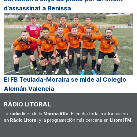
d’assassinat a Benissa
El FB Teulada-Moraira se mide al Colegio
Alemán Valencia
RÀDIO LITORAL
La
radio
líder de la
Marina Alta
. Escucha toda la información
en
Ràdio Litoral
y la programación más cercana en
Litoral FM
.