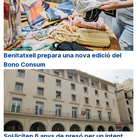
Benitatxell prepara una nova edició del
Bono Consum
Sol·liciten 6 anys de presó per un intent