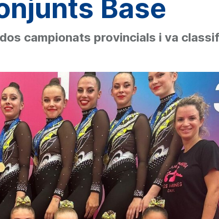
Conjunts Base
dos campionats provincials i va classif