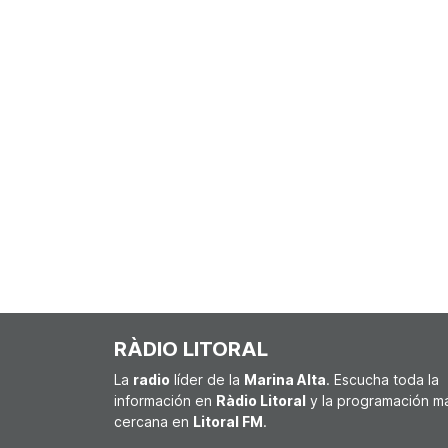
RÀDIO LITORAL
La
radio
líder de la
Marina Alta
. Escucha toda la
información en
Ràdio Litoral
y la programación m
cercana en
Litoral FM
.