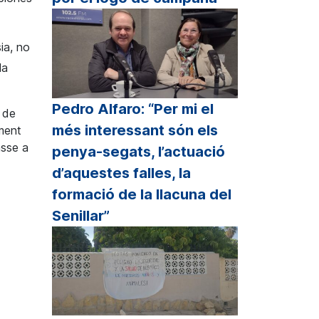
ia
, no
la
Pedro Alfaro: “Per mi el
 de
més interessant són els
ment
asse a
penya-segats, l’actuació
d’aquestes falles, la
formació de la llacuna del
Senillar”