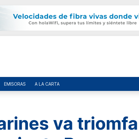
EMISORAS
A LA CARTA
rines va triomfar