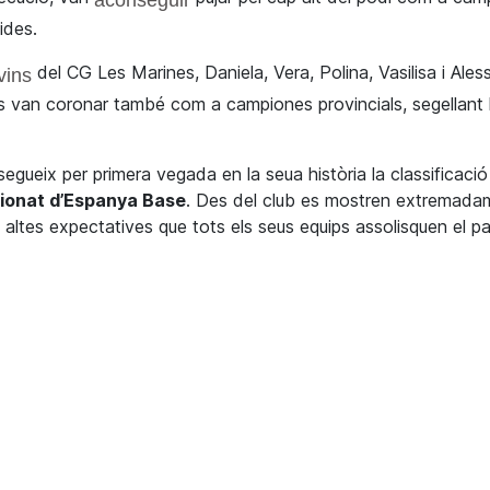
ides.
del
CG Les Marines
, Daniela, Vera, Polina,
Vasilisa
i
Aless
vins
 van coronar també com a campiones provincials, segellant 
gueix per primera vegada en la seua història la classificació
onat d’Espanya Base
. Des del club es mostren extremada
n altes expectatives que tots els seus equips assolisquen el p