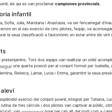
venil, els qui es van proclamar
campiones provincials
.
ria infantil
na, Sofia,
Julia
,
Mandana
i
Anastasia
, va ser l’encarregat d’ina
errors en el seu exercici de cinc pilotes, l’equip, va aconsegui
rar la seua classificació a l’autonòmic en estar entre els vint 
ts
s prebenjamins. Tots dos equips van realitzar un sòlid acompl
una quarta posició per al conjunt format per
Isabella
, 
seguir
lentina, Rebeca,
Lamar
, Lucia i Emma, garantint la seua pres
 aleví
plèndid exercici del conjunt juvenil, integrat per Tatiana, Luc
 rutina de tres cércols i dos pilotes van captivar al públic, ob
xecució, van
pujar pel cap alt del podi com a cam
aconseguir