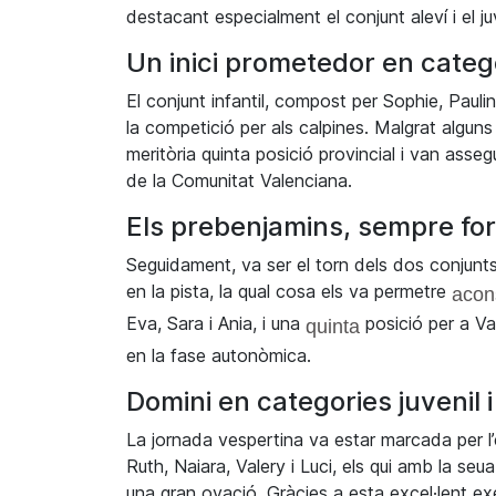
destacant especialment el conjunt aleví i el ju
Un inici prometedor en catego
El conjunt infantil, compost per
Sophie
, Pauli
la competició per
als calpines
. Malgrat alguns 
meritòria quinta posició provincial i van assegu
de la Comunitat Valenciana.
Els prebenjamins, sempre for
Seguidament, va ser el torn dels dos conjunt
en la pista, la qual cosa els va permetre
acon
Eva, Sara i
Ania
, i una
posició per a Va
quinta
en la fase autonòmica.
Domini en categories juvenil i
La jornada vespertina va estar marcada per l’es
Ruth, Naiara,
Valery
i Luci, els qui amb la seua
una gran ovació. Gràcies a esta excel·lent e