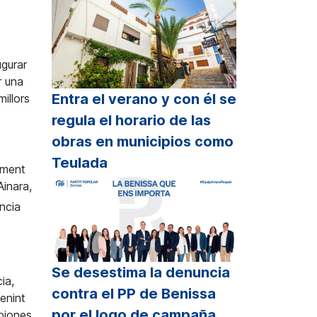
ugurar
r una
Entra el verano y con él se
millors
regula el horario de las
obras en municipios como
Teulada
iment
Ainara,
ència
Se desestima la denuncia
ia,
contra el PP de Benissa
tenint
por el logo de campaña
piones