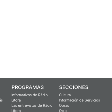
PROGRAMAS
SECCIONES
Informativos de Ràdio
Cultura
ás
Litoral
Información de Servicios
Las entrevistas de Ràdio
Obras
Litoral
Ocio