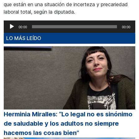
que están en una situación de incerteza y precariedad
laboral total, según la diputada.
Reproductor
00:00
00:00
de
LO MÁS LEÍDO
audio
Herminia Miralles: “Lo legal no es sinónimo
de saludable y los adultos no siempre
hacemos las cosas bien”