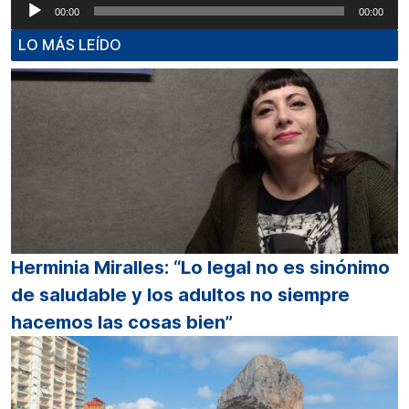
Reproductor
00:00
00:00
de
LO MÁS LEÍDO
audio
Herminia Miralles: “Lo legal no es sinónimo
de saludable y los adultos no siempre
hacemos las cosas bien”