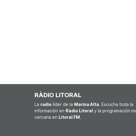
RÀDIO LITORAL
La
radio
líder de la
Marina Alta
. Escucha toda la
información en
Ràdio Litoral
y la programación m
cercana en
Litoral FM
.