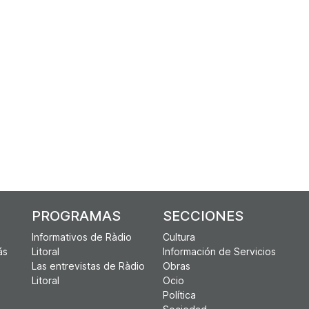
PROGRAMAS
SECCIONES
Informativos de Ràdio
Cultura
ás
Litoral
Información de Servicios
Las entrevistas de Ràdio
Obras
Litoral
Ocio
Política