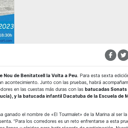
le Nou de Benitatxell la Volta a Peu
. Para esta sexta edició
ran acontecimiento. Junto con las pruebas, habrá acompañam
redores en las cuestas más duras con las
batucadas Sonats
Nucía), y la batucada infantil Dacatuba de la Escuela de 
 ha ganado el nombre de «El Tourmalet» de la Marina al ser l
senta. “Para los corredores es un reto enfrentarse a esta pr
s llanos y rápidos para batir récords de participación. Nuest