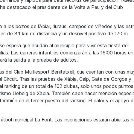
, ha destacado el presidente de la Volta a Peu y del Club
to a los pozos de l’Abiar, riuraus, campos de viñedos y las es
o es de 8,1 km de distancia y un desnivel positivo de 170 m.
, se espera que acudan al municipio para vivir esta fiesta del
lias. Las carreras infantiles comenzarán a las 16:00 horas en
rá la salida a la prueba de adultos.
tas del Club Multiesport Benitatxell, que cuentan con unas mu
el Circuit. Tras las pruebas de Xàbia, Calp, Gata de Gorgos y
el ranking de un total de 102 clubes, solo unos pocos puntos
etismo Llebeig de Xàbia. También cabe hacer mención especia
también en el tercer puesto del ranking. El calor y el apoyo d
útbol municipal La Font. Las inscripciones estarán abiertas h