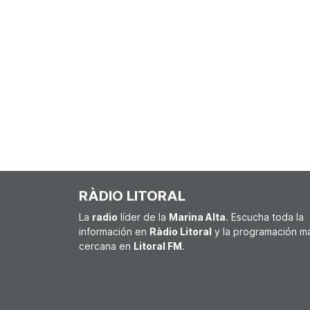
RÀDIO LITORAL
La
radio
líder de la
Marina Alta
. Escucha toda la
información en
Ràdio Litoral
y la programación m
cercana en
Litoral FM
.