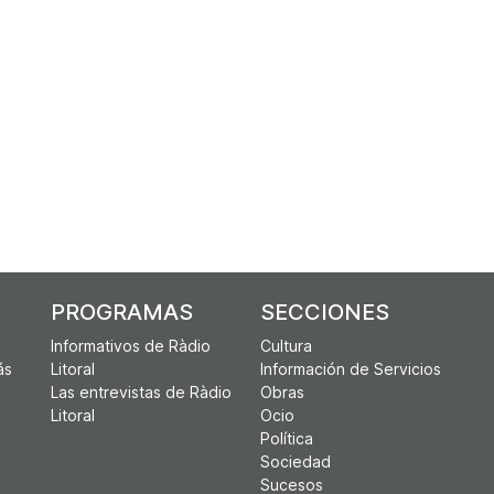
PROGRAMAS
SECCIONES
Informativos de Ràdio
Cultura
ás
Litoral
Información de Servicios
Las entrevistas de Ràdio
Obras
Litoral
Ocio
Política
Sociedad
Sucesos