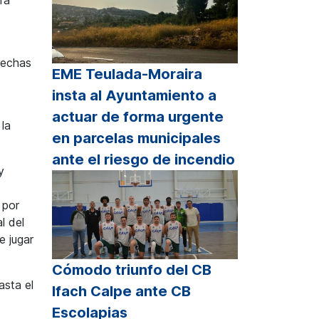
trechas
EME Teulada-Moraira
insta al Ayuntamiento a
actuar de forma urgente
 la
en parcelas municipales
ante el riesgo de incendio
y
 por
l del
e jugar
Cómodo triunfo del CB
asta el
Ifach Calpe ante CB
Escolapias