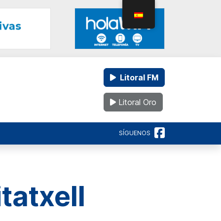
Litoral FM
Litoral Oro
SÍGUENOS
tatxell