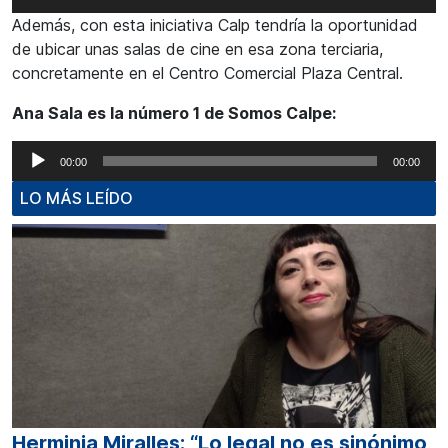
de
Además, con esta iniciativa Calp tendría la oportunidad
audio
de ubicar unas salas de cine en esa zona terciaria,
concretamente en el Centro Comercial Plaza Central.
Ana Sala es la número 1 de Somos Calpe:
Reproductor
00:00
00:00
de
LO MÁS LEÍDO
audio
Herminia Miralles: “Lo legal no es sinónimo