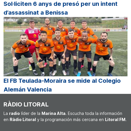
Sol·liciten 6 anys de presó per un intent
d’assassinat a Benissa
El FB Teulada-Moraira se mide al Colegio
Alemán Valencia
RÀDIO LITORAL
La
radio
líder de la
Marina Alta
. Escucha toda la información
en
Ràdio Litoral
y la programación más cercana en
Litoral FM
.