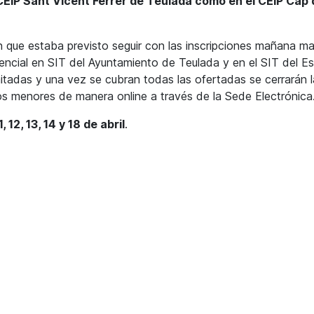
CEIP Sant Vicent Ferrer de Teulada como en el CEIP Cap 
an que estaba previsto seguir con las inscripciones mañana m
esencial en SIT del Ayuntamiento de Teulada y en el SIT del E
mitadas y una vez se cubran todas las ofertadas se cerrarán 
los menores de manera online a través de la Sede Electrónica
 12, 13, 14 y 18 de abril
.