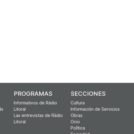
PROGRAMAS
SECCIONES
Informativos de Ràdio
Cultura
ás
Litoral
Información de Servicios
Las entrevistas de Ràdio
Obras
Litoral
Ocio
Política