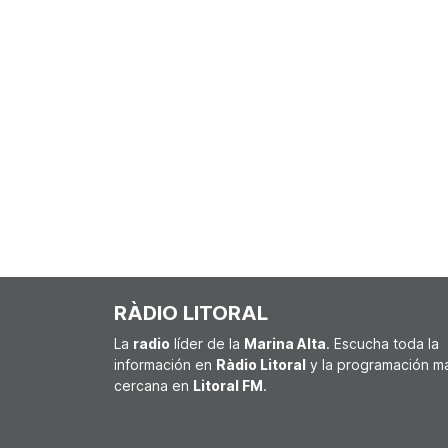
RÀDIO LITORAL
La
radio
líder de la
Marina Alta
. Escucha toda la
información en
Ràdio Litoral
y la programación m
cercana en
Litoral FM
.