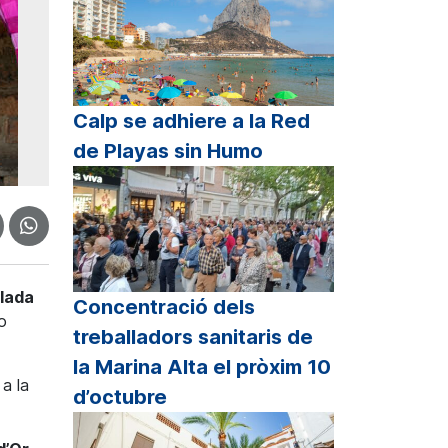
Calp se adhiere a la Red
de Playas sin Humo
ulada
Concentració dels
o
treballadors sanitaris de
la Marina Alta el pròxim 10
 a la
d’octubre