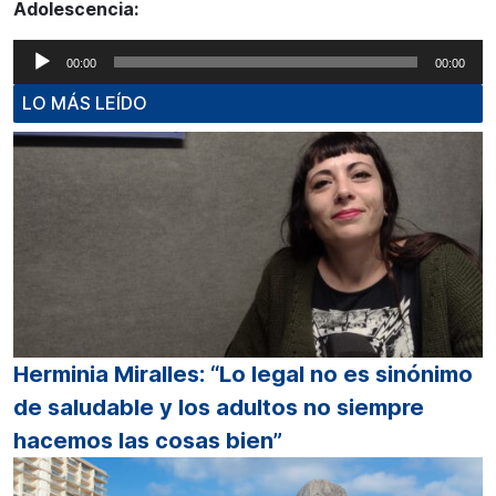
Adolescencia:
Reproductor
00:00
00:00
de
LO MÁS LEÍDO
audio
Herminia Miralles: “Lo legal no es sinónimo
de saludable y los adultos no siempre
hacemos las cosas bien”