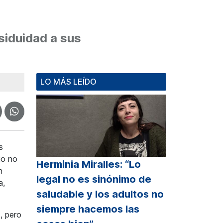
siduidad a sus
LO MÁS LEÍDO
s
go no
Herminia Miralles: “Lo
n
legal no es sinónimo de
a,
saludable y los adultos no
siempre hacemos las
, pero