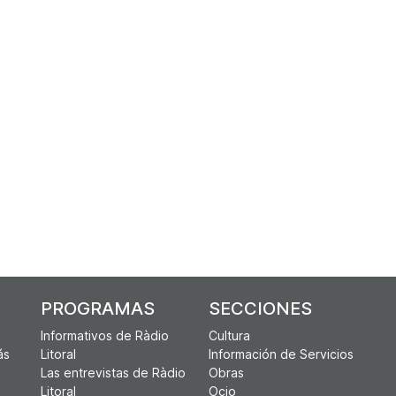
PROGRAMAS
SECCIONES
Informativos de Ràdio
Cultura
ás
Litoral
Información de Servicios
Las entrevistas de Ràdio
Obras
Litoral
Ocio