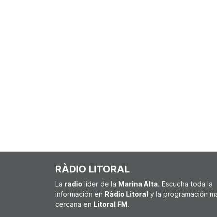
RÀDIO LITORAL
La
radio
líder de la
Marina Alta
. Escucha toda la
información en
Ràdio Litoral
y la programación m
cercana en
Litoral FM
.