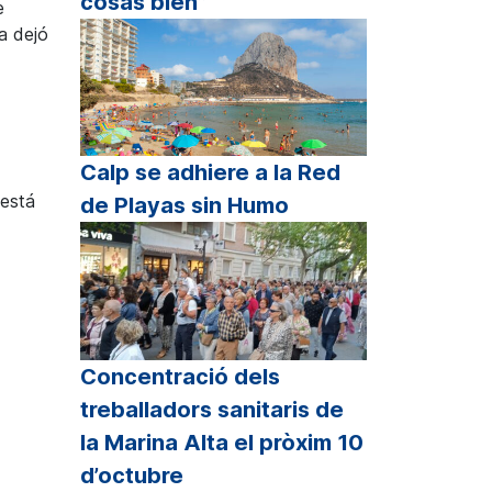
cosas bien”
e
a dejó
Calp se adhiere a la Red
 está
de Playas sin Humo
Concentració dels
treballadors sanitaris de
la Marina Alta el pròxim 10
d’octubre