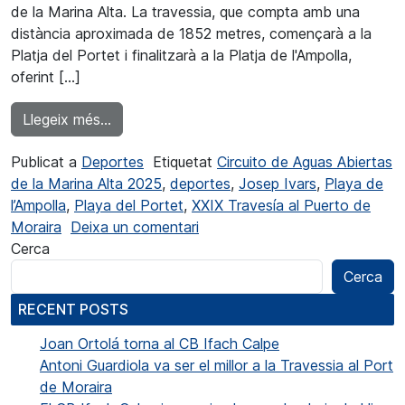
de la Marina Alta. La travessia, que compta amb una
distància aproximada de 1852 metres, començarà a la
Platja del Portet i finalitzarà a la Platja de l'Ampolla,
oferint […]
from Inscripcions obertes per a la XXIX Trav
Llegeix més…
Publicat a
Deportes
Etiquetat
Circuito de Aguas Abiertas
de la Marina Alta 2025
,
deportes
,
Josep Ivars
,
Playa de
l’Ampolla
,
Playa del Portet
,
XXIX Travesía al Puerto de
a Inscripciones abiertas para 
Moraira
Deixa un comentari
Cerca
Cerca
RECENT POSTS
Joan Ortolá torna al CB Ifach Calpe
Antoni Guardiola va ser el millor a la Travessia al Port
de Moraira