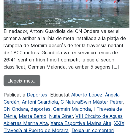
El nedador, Antoni Guardiola del CN Ondara va ser el
primer a arribar a la línia de meta instal·lada a la platja de
l'Ampolla de Moraira després de fer la travessia nedant
de 1.800 metres. Guardiola va fer servir un temps de
26:41, sent un triomf molt competit ja que el segon
classificat, Germán Malonda, va arribar 5 segons […]
from Victòria d'Antoni Guardiola a la Traves
Llegeix més…
Publicat a
Deportes
Etiquetat
Alberto López
,
Ángela
Cerdán
,
Antoni Guardiola
,
C NaturalSwin Máster Petrer
,
CN Ondara
,
deportes
,
Germán Malonda
,
I Travesía de
Dénia
,
Marta Berrió
,
Nuria Giner
,
VIII Circuito de Aguas
Abiertas Marina Alta
,
Xarxa Esportiva Marina Alta
,
XXIX
a Victori
Travesía al Puerto de Moraira
Deixa un comentari