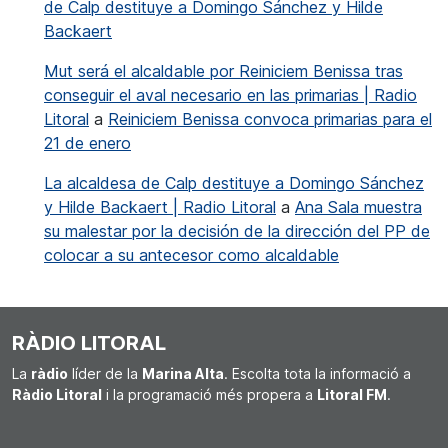
de Calp destituye a Domingo Sánchez y Hilde
Backaert
Mut será el alcaldable por Reiniciem Benissa tras
conseguir el aval necesario en las primarias | Radio
Litoral
a
Reiniciem Benissa convoca primarias para el
21 de enero
La alcaldesa de Calp destituye a Domingo Sánchez
y Hilde Backaert | Radio Litoral
a
Ana Sala muestra
su malestar por la decisión de la dirección del PP de
colocar a su antecesor como alcaldable
RÀDIO LITORAL
La
ràdio
líder de la
Marina Alta
. Escolta tota la informació a
Ràdio Litoral
i la programació més propera a
Litoral FM
.