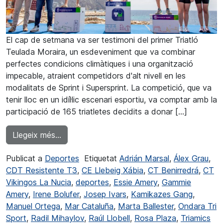
El cap de setmana va ser testimoni del primer Triatló
Teulada Moraira, un esdeveniment que va combinar
perfectes condicions climàtiques i una organització
impecable, atraient competidors d'alt nivell en les
modalitats de Sprint i Supersprint. La competició, que va
tenir lloc en un idíl·lic escenari esportiu, va comptar amb la
participació de 165 triatletes decidits a donar […]
from Ginestar i Amery guanyadors Sprint de l
Llegeix més…
Publicat a
Deportes
Etiquetat
Adrián Marsal
,
Álex Grau
,
CDT Resistente T3
,
CE Llebeig Xábia
,
CT Benirredrá
,
CT
Vikingos La Nucia
,
deportes
,
Essie Amery
,
Gammie
Amery
,
Irene Bolufer
,
Josep Ivars
,
Kamikazes Gang
,
Manuel Ortega
,
Mar Cataluña
,
Marta Ballester
,
Ondara Tri
Sport
,
Radil Mihaylov
,
Raúl Llobell
,
Rosa Plaza
,
Triamics