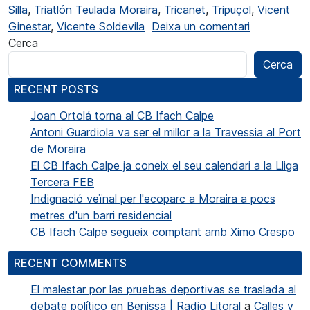
Silla
,
Triatlón Teulada Moraira
,
Tricanet
,
Tripuçol
,
Vicent
a Ginestar 
Ginestar
,
Vicente Soldevila
Deixa un comentari
Cerca
Cerca
RECENT POSTS
Joan Ortolá torna al CB Ifach Calpe
Antoni Guardiola va ser el millor a la Travessia al Port
de Moraira
El CB Ifach Calpe ja coneix el seu calendari a la Lliga
Tercera FEB
Indignació veïnal per l'ecoparc a Moraira a pocs
metres d'un barri residencial
CB Ifach Calpe segueix comptant amb Ximo Crespo
RECENT COMMENTS
El malestar por las pruebas deportivas se traslada al
debate político en Benissa | Radio Litoral
a
Calles y