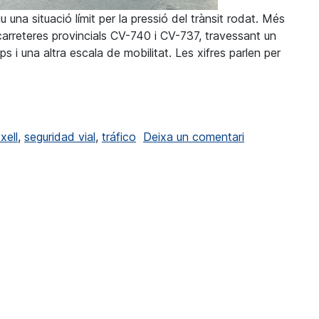
 una situació límit per la pressió del trànsit rodat. Més
carreteres provincials CV-740 i CV-737, travessant un
s i una altra escala de mobilitat. Les xifres parlen per
s urgents per assegurar el trànsit a les carreteres provincial
a Benitatxell 
xell
,
seguridad vial
,
tráfico
Deixa un comentari