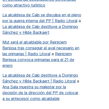
como atractivo turístico
La alcaldesa de Calp se disculpa en el pleno
por la guerra interna del PP | Radio Litoral
a
La alcaldesa de Calp destituye a Domingo
Sánchez y Hilde Backaert
s
Mut será el alcaldable por Reiniciem
reclama medidas urgentes para asegurar el tráfico en las carre
Benissa tras conseguir el aval necesario en
las primarias | Radio Litoral
a
Reiniciem
Benissa convoca primarias para el 21 de
enero
La alcaldesa de Calp destituye a Domingo
Sánchez y Hilde Backaert | Radio Litoral
a
Ana Sala muestra su malestar por la
decisión de la dirección del PP de colocar
a su antecesor como alcaldable