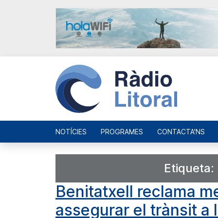
NOTÍCIES
PROGRAMES
CONTACTA'NS
Etiqueta:
Benitatxell reclama m
assegurar el trànsit a 