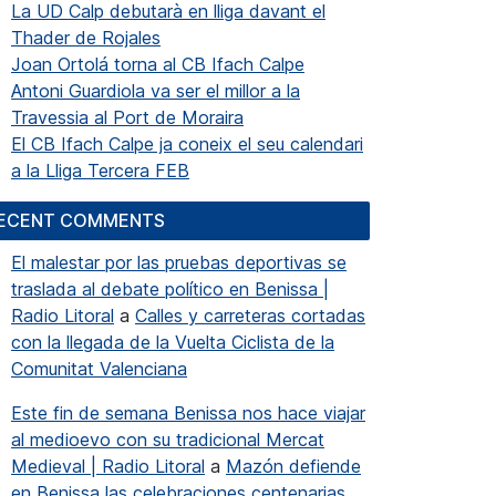
La UD Calp debutarà en lliga davant el
Thader de Rojales
Joan Ortolá torna al CB Ifach Calpe
Antoni Guardiola va ser el millor a la
Travessia al Port de Moraira
El CB Ifach Calpe ja coneix el seu calendari
a la Lliga Tercera FEB
ECENT COMMENTS
El malestar por las pruebas deportivas se
traslada al debate político en Benissa |
Radio Litoral
a
Calles y carreteras cortadas
con la llegada de la Vuelta Ciclista de la
Comunitat Valenciana
Este fin de semana Benissa nos hace viajar
al medioevo con su tradicional Mercat
Medieval | Radio Litoral
a
Mazón defiende
en Benissa las celebraciones centenarias