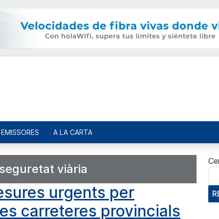
EMISSORES
A LA CARTA
Ce
seguretat viària
esures urgents per
R
les carreteres provincials