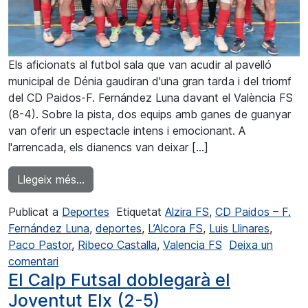
Els aficionats al futbol sala que van acudir al pavelló
municipal de Dénia gaudiran d'una gran tarda i del triomf
del CD Paidos-F. Fernández Luna davant el València FS
(8-4). Sobre la pista, dos equips amb ganes de guanyar
van oferir un espectacle intens i emocionant. A
l'arrencada, els dianencs van deixar […]
from Victoria i lideratge per al Paidos-F. F
Llegeix més…
Publicat a
Deportes
Etiquetat
Alzira FS
,
CD Paidos – F.
Fernández Luna
,
deportes
,
L’Alcora FS
,
Luis Llinares
,
Paco Pastor
,
Ribeco Castalla
,
Valencia FS
Deixa un
a Victoria i lideratge per al Paidos-F. Fernández 
comentari
El Calp Futsal doblegarà el
Joventut Elx (2-5)