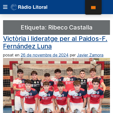
Etiqueta:
Ribeco Castalla
Victòria i lideratge per al Paidos-F.
Fernández Luna
posat en
26 de novembre de 2024
per
Javier Zamora