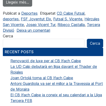
from El Calp Futsal doblegarà el Joventut El
Llegeix més…
Publicat a
Deportes
Etiquetat
CD Calpe Futsal
,
deportes
,
FSF Joventut Elx
,
Futsal S. Vicente
,
Hércules
San Vicente
,
Josep Vicent Tur
,
Ribeco Castalla
,
Tercera
a El Calpe Futsal va doblegar al
Divisió
Deixa un comentari
Cerca
Cerca
RECENT POSTS
Renovació de luxe per al CB Ifach Calpe
La UD Calp debutarà en lliga davant el Thader de
Rojales
Joan Ortolá torna al CB Ifach Calpe
Antoni Guardiola va ser el millor a la Travessia al Port
de Moraira
El CB Ifach Calpe ja coneix el seu calendari a la Lliga
Tercera FEB