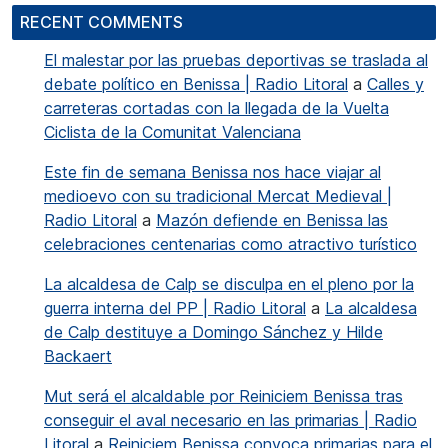
RECENT COMMENTS
El malestar por las pruebas deportivas se traslada al
debate político en Benissa | Radio Litoral
a
Calles y
carreteras cortadas con la llegada de la Vuelta
Ciclista de la Comunitat Valenciana
Este fin de semana Benissa nos hace viajar al
medioevo con su tradicional Mercat Medieval |
Radio Litoral
a
Mazón defiende en Benissa las
celebraciones centenarias como atractivo turístico
La alcaldesa de Calp se disculpa en el pleno por la
guerra interna del PP | Radio Litoral
a
La alcaldesa
de Calp destituye a Domingo Sánchez y Hilde
Backaert
Mut será el alcaldable por Reiniciem Benissa tras
conseguir el aval necesario en las primarias | Radio
Litoral
a
Reiniciem Benissa convoca primarias para el