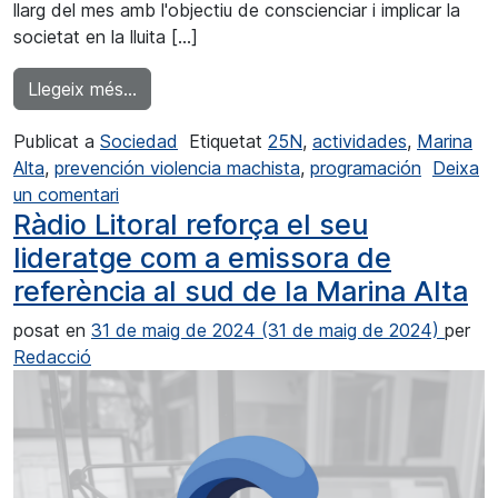
llarg del mes amb l'objectiu de conscienciar i implicar la
societat en la lluita […]
from La Marina Alta s'uneix per condemnar l
Llegeix més…
Publicat a
Sociedad
Etiquetat
25N
,
actividades
,
Marina
Alta
,
prevención violencia machista
,
programación
Deixa
a La Marina Alta s’uneix per condemnar la viol
un comentari
Ràdio Litoral reforça el seu
lideratge com a emissora de
referència al sud de la Marina Alta
posat en
31 de maig de 2024
(31 de maig de 2024)
per
Redacció