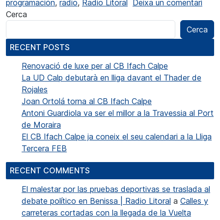
a Ràd
programación
,
radio
,
Radio Litoral
Deixa un comentari
Cerca
Cerca
RECENT POSTS
Renovació de luxe per al CB Ifach Calpe
La UD Calp debutarà en lliga davant el Thader de
Rojales
Joan Ortolá torna al CB Ifach Calpe
Antoni Guardiola va ser el millor a la Travessia al Port
de Moraira
El CB Ifach Calpe ja coneix el seu calendari a la Lliga
Tercera FEB
RECENT COMMENTS
El malestar por las pruebas deportivas se traslada al
debate político en Benissa | Radio Litoral
a
Calles y
carreteras cortadas con la llegada de la Vuelta