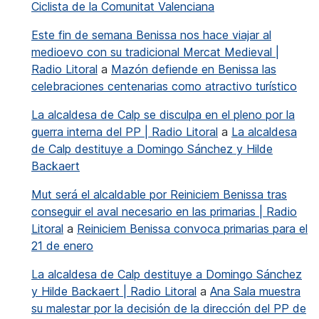
Ciclista de la Comunitat Valenciana
Este fin de semana Benissa nos hace viajar al
medioevo con su tradicional Mercat Medieval |
Radio Litoral
a
Mazón defiende en Benissa las
celebraciones centenarias como atractivo turístico
La alcaldesa de Calp se disculpa en el pleno por la
guerra interna del PP | Radio Litoral
a
La alcaldesa
de Calp destituye a Domingo Sánchez y Hilde
Backaert
Mut será el alcaldable por Reiniciem Benissa tras
conseguir el aval necesario en las primarias | Radio
Litoral
a
Reiniciem Benissa convoca primarias para el
21 de enero
La alcaldesa de Calp destituye a Domingo Sánchez
y Hilde Backaert | Radio Litoral
a
Ana Sala muestra
su malestar por la decisión de la dirección del PP de