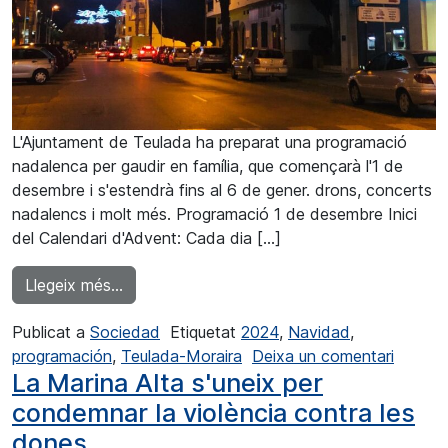
L'Ajuntament de Teulada ha preparat una programació
nadalenca per gaudir en família, que començarà l'1 de
desembre i s'estendrà fins al 6 de gener. drons, concerts
nadalencs i molt més. Programació 1 de desembre Inici
del Calendari d'Advent: Cada dia […]
from Teulada Moraira dóna inici a unes fest
Llegeix més…
Publicat a
Sociedad
Etiquetat
2024
,
Navidad
,
a Teula
programación
,
Teulada-Moraira
Deixa un comentari
La Marina Alta s'uneix per
condemnar la violència contra les
dones