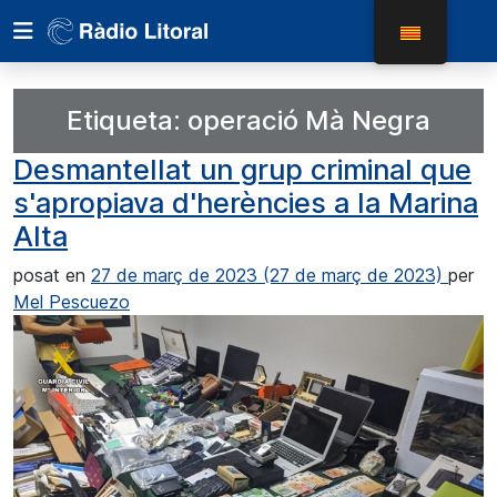
Etiqueta:
operació Mà Negra
Desmantellat un grup criminal que
s'apropiava d'herències a la Marina
Alta
posat en
27 de març de 2023
(27 de març de 2023)
per
Mel Pescuezo