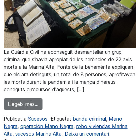
La Guàrdia Civil ha aconseguit desmantellar un grup
criminal que s'havia apropiat de les herències de 22 avis
morts a la Marina Alta. Fonts de la benemèrita expliquen
que els ara detinguts, un total de 8 persones, aprofitaven
les morts durant la pandèmia i la manca d'hereus
coneguts o recursos d'aquests, [...]
from Desmantellat un grup criminal que s'apr
Llegeix més…
Publicat a
Sucesos
Etiquetat
banda criminal
,
Mano
Negra
,
operación Mano Negra
,
robo viviendas Marina
a Desmantelad
Alta
,
sucesos Marina Alta
Deixa un comentari