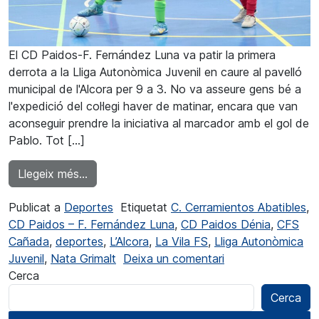
El CD Paidos-F. Fernández Luna va patir la primera
derrota a la Lliga Autonòmica Juvenil en caure al pavelló
municipal de l'Alcora per 9 a 3. No va asseure gens bé a
l'expedició del col·legi haver de matinar, encara que van
aconseguir prendre la iniciativa al marcador amb el gol de
Pablo. Tot […]
from L'Alcora trencarà la imbatibilitat del 
Llegeix més…
Publicat a
Deportes
Etiquetat
C. Cerramientos Abatibles
,
CD Paidos – F. Fernández Luna
,
CD Paidos Dénia
,
CFS
Cañada
,
deportes
,
L’Alcora
,
La Vila FS
,
Lliga Autonòmica
a L’Alcora va tren
Juvenil
,
Nata Grimalt
Deixa un comentari
Cerca
Cerca