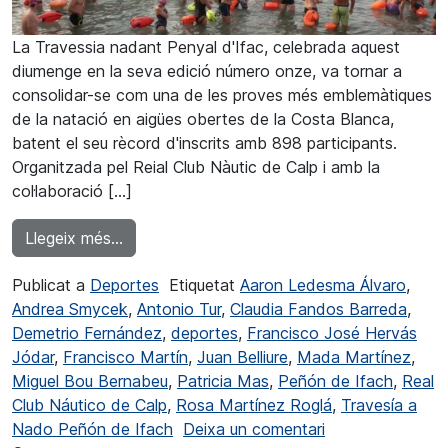
La Travessia nadant Penyal d'Ifac, celebrada aquest
diumenge en la seva edició número onze, va tornar a
consolidar-se com una de les proves més emblemàtiques
de la natació en aigües obertes de la Costa Blanca,
batent el seu rècord d'inscrits amb 898 participants.
Organitzada pel Reial Club Nàutic de Calp i amb la
col·laboració […]
from Rècord de participació a la XI Travessi
Llegeix més…
Publicat a
Deportes
Etiquetat
Aaron Ledesma Álvaro
,
Andrea Smycek
,
Antonio Tur
,
Claudia Fandos Barreda
,
Demetrio Fernández
,
deportes
,
Francisco José Hervás
Jódar
,
Francisco Martín
,
Juan Belliure
,
Mada Martínez
,
Miguel Bou Bernabeu
,
Patricia Mas
,
Peñón de Ifach
,
Real
Club Náutico de Calp
,
Rosa Martínez Roglá
,
Travesía a
a Récord de part
Nado Peñón de Ifach
Deixa un comentari