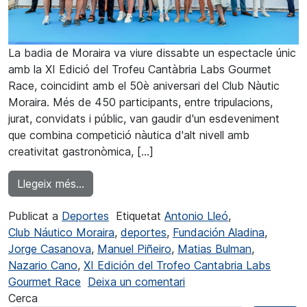
La badia de Moraira va viure dissabte un espectacle únic
amb la XI Edició del Trofeu Cantàbria Labs Gourmet
Race, coincidint amb el 50è aniversari del Club Nàutic
Moraira. Més de 450 participants, entre tripulacions,
jurat, convidats i públic, van gaudir d'un esdeveniment
que combina competició nàutica d'alt nivell amb
creativitat gastronòmica, [...]
from Èxit total a la XI Gourmet Race del Cl
Llegeix més…
Publicat a
Deportes
Etiquetat
Antonio Lleó
,
Club Náutico Moraira
,
deportes
,
Fundación Aladina
,
Jorge Casanova
,
Manuel Piñeiro
,
Matias Bulman
,
Nazario Cano
,
XI Edición del Trofeo Cantabria Labs
a Éxito total en la XI 
Gourmet Race
Deixa un comentari
Cerca