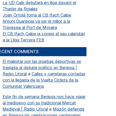
La UD Calp debutarà en lliga davant el
Thader de Rojales
Joan Ortolá torna al CB Ifach Calpe
Antoni Guardiola va ser el millor a la
Travessia al Port de Moraira
El CB Ifach Calpe ja coneix el seu calendari
a la Lliga Tercera FEB
ECENT COMMENTS
El malestar por las pruebas deportivas se
traslada al debate político en Benissa |
Radio Litoral
a
Calles y carreteras cortadas
con la llegada de la Vuelta Ciclista de la
Comunitat Valenciana
Este fin de semana Benissa nos hace viajar
al medioevo con su tradicional Mercat
Medieval | Radio Litoral
a
Mazón defiende
en Benissa las celebraciones centenarias