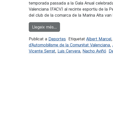
temporada passada a la Gala Anual celebrada
Valenciana (FACV) al recinte esportiu de la 
del club de la comarca de la Marina Alta van l
from Màxim premi per al Cade
Llegeix més…
Publicat a
Deportes
Etiquetat
Albert Marcel
d’Automobilisme de la Comunitat Valenciana
,
Vicente Serrat
,
Luis Cervera
,
Nacho Aviñó
De