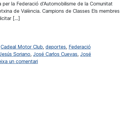
 per la Federació d'Automobilisme de la Comunitat
Petxina de València. Campions de Classes Els membres
icitar […]
al Motor Club
,
Cadeal Motor Club
,
deportes
,
Federació
Jesús Soriano
,
José Carlos Cuevas
,
José
a Màxim premi per al Cadeal Motor Club
ixa un comentari