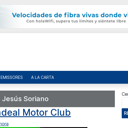
EMISSORES
A LA CARTA
Ce
:
Jesús Soriano
adeal Motor Club
R
mora