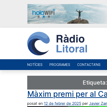
NOTÍCIES
PROGRAMES
CONTACTA'NS
Etiqueta
Màxim premi per al C
posat en
12 de febrer de 2025
per
Javier Za