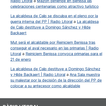
Radio Litoral
a
Mazón defiende en Benissa las
celebraciones centenarias como atractivo turístico
La alcaldesa de Calp se disculpa en el pleno por la
guerra interna del PP | Radio Litoral
a
La alcaldesa
de Calp destituye a Domingo Sánchez y Hilde
Backaert
Mut será el alcaldable por Reiniciem Benissa tras
conseguir el aval necesario en las primarias | Radio
Litoral
a
Reiniciem Benissa convoca primarias para el
21 de enero
La alcaldesa de Calp destituye a Domingo Sánchez
y Hilde Backaert | Radio Litoral
a
Ana Sala muestra
su malestar por la decisión de la dirección del PP de
colocar a su antecesor como alcaldable