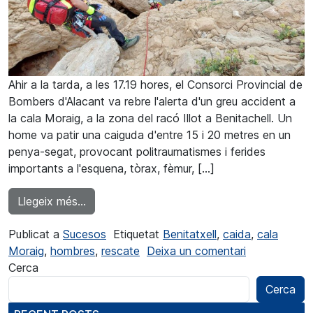
Ahir a la tarda, a les 17.19 hores, el Consorci Provincial de
Bombers d'Alacant va rebre l'alerta d'un greu accident a
la cala Moraig, a la zona del racó Illot a Benitachell. Un
home va patir una caiguda d'entre 15 i 20 metres en un
penya-segat, provocant politraumatismes i ferides
importants a l'esquena, tòrax, fèmur, […]
from Un home rescatat per un helicòpter de
Llegeix més…
Publicat a
Sucesos
Etiquetat
Benitatxell
,
caida
,
cala
a Un home re
Moraig
,
hombres
,
rescate
Deixa un comentari
Cerca
Cerca