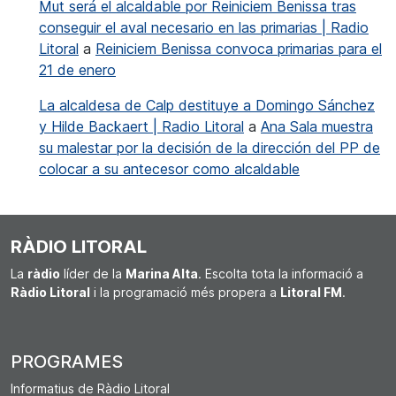
Mut será el alcaldable por Reiniciem Benissa tras
conseguir el aval necesario en las primarias | Radio
Litoral
a
Reiniciem Benissa convoca primarias para el
21 de enero
La alcaldesa de Calp destituye a Domingo Sánchez
y Hilde Backaert | Radio Litoral
a
Ana Sala muestra
su malestar por la decisión de la dirección del PP de
colocar a su antecesor como alcaldable
RÀDIO LITORAL
La
ràdio
líder de la
Marina Alta
. Escolta tota la informació a
Ràdio Litoral
i la programació més propera a
Litoral FM
.
PROGRAMES
Informatius de Ràdio Litoral