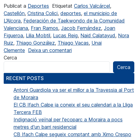
Publicat a
Deportes
Etiquetat
Carlos Valcárcel
,
Castellón
,
Cristina Colici
,
deportes
,
el municipio de
L’Alcora
,
Federación de Taekwondo de la Comunidad
Valenciana
,
Fran Ramos
,
Jacob Fernández
,
Joan
Figueroa
,
Lilia Mobtil
,
Lucas Reig
,
Naid Calatayud
,
Nora
Ruiz
,
Thiago González
,
Thiago Vacas
,
Unai
a El Club de Taekwondo Athen
Clemente
Deixa un comentari
Cerca
Cerca
RECENT POSTS
Antoni Guardiola va ser el millor a la Travessia al Port
de Moraira
El CB Ifach Calpe ja coneix el seu calendari a la Lliga
Tercera FEB
Indignació veïnal per l'ecoparc a Moraira a pocs
metres d'un barri residencial
CB Ifach Calpe segueix comptant amb Ximo Crespo