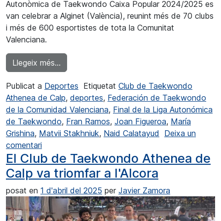
Autonòmica de Taekwondo Caixa Popular 2024/2025 es
van celebrar a Alginet (València), reunint més de 70 clubs
i més de 600 esportistes de tota la Comunitat
Valenciana.
from Gran paper del CT Athenea Calp a Algi
Llegeix més…
Publicat a
Deportes
Etiquetat
Club de Taekwondo
Athenea de Calp
,
deportes
,
Federación de Taekwondo
de la Comunidad Valenciana
,
Final de la Liga Autonómica
de Taekwondo
,
Fran Ramos
,
Joan Figueroa
,
María
Grishina
,
Matvii Stakhniuk
,
Naid Calatayud
Deixa un
a Gran papel del CT Athenea Calp en Alginet
comentari
El Club de Taekwondo Athenea de
Calp va triomfar a l'Alcora
posat en
1 d'abril del 2025
per
Javier Zamora