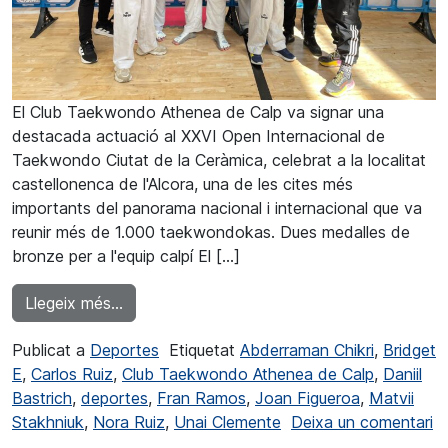
El Club Taekwondo Athenea de Calp va signar una
destacada actuació al XXVI Open Internacional de
Taekwondo Ciutat de la Ceràmica, celebrat a la localitat
castellonenca de l'Alcora, una de les cites més
importants del panorama nacional i internacional que va
reunir més de 1.000 taekwondokas. Dues medalles de
bronze per a l'equip calpí El […]
from El Club Taekwondo Athenea va sumar d
Llegeix més…
Publicat a
Deportes
Etiquetat
Abderraman Chikri
,
Bridget
E
,
Carlos Ruiz
,
Club Taekwondo Athenea de Calp
,
Daniil
Bastrich
,
deportes
,
Fran Ramos
,
Joan Figueroa
,
Matvii
Stakhniuk
,
Nora Ruiz
,
Unai Clemente
Deixa un comentari
a El Club Taekwondo Athenea sumó dos bronces en L’Alco