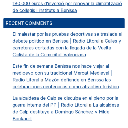
180.000 euros d'inversió per renovar la climatització
de col·legis i instituts a Benissa
RECENT COMMENTS
El malestar por las pruebas deportivas se traslada al
debate político en Benissa | Radio Litoral
a
Calles y
carreteras cortadas con la llegada de la Vuelta
Ciclista de la Comunitat Valenciana
Este fin de semana Benissa nos hace viajar al
medioevo con su tradicional Mercat Medieval |
Radio Litoral
a
Mazón defiende en Benissa las
celebraciones centenarias como atractivo turístico
La alcaldesa de Calp se disculpa en el pleno por la
guerra interna del PP | Radio Litoral
a
La alcaldesa
de Calp destituye a Domingo Sánchez y Hilde
Backaert