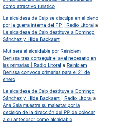
como atractivo turístico
La alcaldesa de Calp se disculpa en el pleno
por la guerra interna del PP | Radio Litoral
a
La alcaldesa de Calp destituye a Domingo
 del Espai la Senieta de Moraira honrará la memoria de Tina 
Sánchez y Hilde Backaert
Mut será el alcaldable por Reiniciem
Benissa tras conseguir el aval necesario en
las primarias | Radio Litoral
a
Reiniciem
Benissa convoca primarias para el 21 de
enero
La alcaldesa de Calp destituye a Domingo
Sánchez y Hilde Backaert | Radio Litoral
a
Ana Sala muestra su malestar por la
decisión de la dirección del PP de colocar
a su antecesor como alcaldable