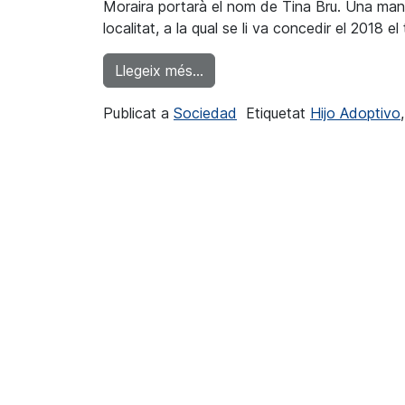
Moraira portarà el nom de Tina Bru. Una man
localitat, a la qual se li va concedir el 2018 el
from El saló d'actes de l'Espa
Llegeix més…
Publicat a
Sociedad
Etiquetat
Hijo Adoptivo