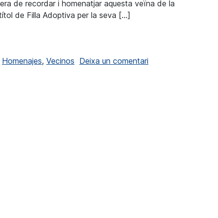
era de recordar i homenatjar aquesta veïna de la
 títol de Filla Adoptiva per la seva […]
i la Seieta de Moraira honrarà la memòria de Tina Bru
a El salón de actos
,
Homenajes
,
Vecinos
Deixa un comentari