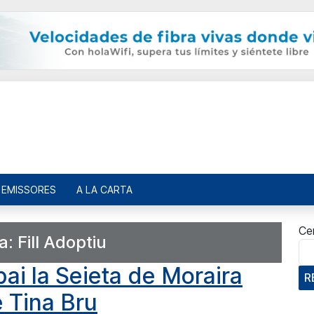
EMISSORES
A LA CARTA
Ce
ta:
Fill Adoptiu
pai la Seieta de Moraira
R
 Tina Bru