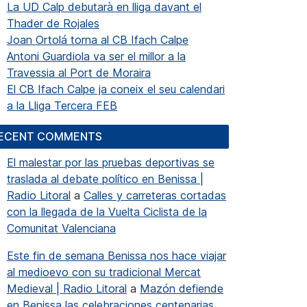
La UD Calp debutarà en lliga davant el
Thader de Rojales
Joan Ortolá torna al CB Ifach Calpe
Antoni Guardiola va ser el millor a la
Travessia al Port de Moraira
El CB Ifach Calpe ja coneix el seu calendari
a la Lliga Tercera FEB
ECENT COMMENTS
El malestar por las pruebas deportivas se
traslada al debate político en Benissa |
Radio Litoral
a
Calles y carreteras cortadas
con la llegada de la Vuelta Ciclista de la
Comunitat Valenciana
Este fin de semana Benissa nos hace viajar
al medioevo con su tradicional Mercat
Medieval | Radio Litoral
a
Mazón defiende
en Benissa las celebraciones centenarias