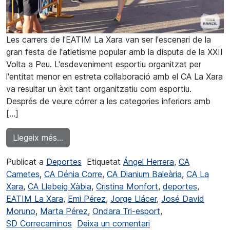
Les carrers de l'EATIM La Xara van ser l'escenari de la
gran festa de l'atletisme popular amb la disputa de la XXII
Volta a Peu. L'esdeveniment esportiu organitzat per
l'entitat menor en estreta col·laboració amb el CA La Xara
va resultar un èxit tant organitzatiu com esportiu.
Després de veure córrer a les categories inferiors amb
[…]
from José Moruno i Marta Pérez triomfaran
Llegeix més…
Publicat a
Deportes
Etiquetat
Ángel Herrera
,
CA
Cametes
,
CA Dénia Corre
,
CA Dianium Baleària
,
CA La
Xara
,
CA Llebeig Xàbia
,
Cristina Monfort
,
deportes
,
EATIM La Xara
,
Emi Pérez
,
Jorge Llácer
,
José David
Moruno
,
Marta Pérez
,
Ondara Tri-esport
,
a José Moruno i Mart
SD Correcaminos
Deixa un comentari