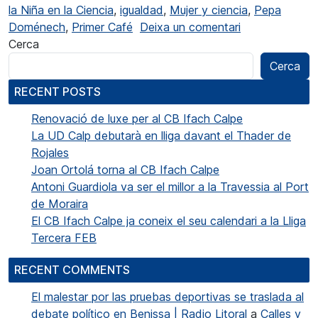
la Niña en la Ciencia
,
igualdad
,
Mujer y ciencia
,
Pepa
a Pepa Doménec
Doménech
,
Primer Café
Deixa un comentari
Cerca
Cerca
RECENT POSTS
Renovació de luxe per al CB Ifach Calpe
La UD Calp debutarà en lliga davant el Thader de
Rojales
Joan Ortolá torna al CB Ifach Calpe
Antoni Guardiola va ser el millor a la Travessia al Port
de Moraira
El CB Ifach Calpe ja coneix el seu calendari a la Lliga
Tercera FEB
RECENT COMMENTS
El malestar por las pruebas deportivas se traslada al
debate político en Benissa | Radio Litoral
a
Calles y