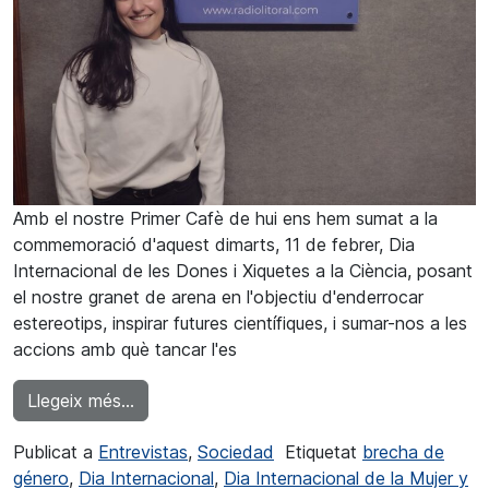
Amb el nostre Primer Cafè de hui ens hem sumat a la
commemoració d'aquest dimarts, 11 de febrer, Dia
Internacional de les Dones i Xiquetes a la Ciència, posant
el nostre granet de arena en l'objectiu d'enderrocar
estereotips, inspirar futures científiques, i sumar-nos a les
accions amb què tancar l'es
from Pepa Doménech: “La ciència és un camí
Llegeix més…
Publicat a
Entrevistas
,
Sociedad
Etiquetat
brecha de
género
,
Dia Internacional
,
Dia Internacional de la Mujer y