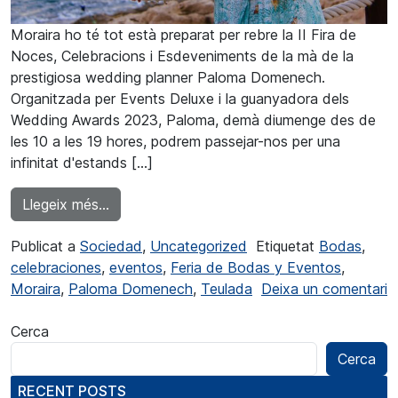
Moraira ho té tot està preparat per rebre la II Fira de
Noces, Celebracions i Esdeveniments de la mà de la
prestigiosa wedding planner Paloma Domenech.
Organitzada per Events Deluxe i la guanyadora dels
Wedding Awards 2023, Paloma, demà diumenge des de
les 10 a les 19 hores, podrem passejar-nos per una
infinitat d'estands […]
from Arriba a Moraira la Fira de Noces i E
Llegeix més…
Publicat a
Sociedad
,
Uncategorized
Etiquetat
Bodas
,
celebraciones
,
eventos
,
Feria de Bodas y Eventos
,
Moraira
,
Paloma Domenech
,
Teulada
Deixa un comentari
a Llega a Moraira la Feria de Bodas y Eventos de la mano
Cerca
Cerca
RECENT POSTS