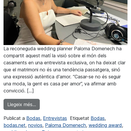
La reconeguda wedding planner Paloma Domenech ha
compartit aquest matí la visió sobre el món dels
casaments en una entrevista exclusiva, on ha deixat clar
que el matrimoni no és una tendència passatgera, sinó
una expressió autèntica d'amor. “Casar-se no és seguir
una moda, la gent es casa per amor”, va afirmar amb
convicció. […]
from Paloma Domenech: “Casar-se no és seg
Llegeix més…
Publicat a
Bodas
,
Entrevistas
Etiquetat
Bodas
,
bodas.net
,
novios
,
Paloma Domenech
,
wedding award
,