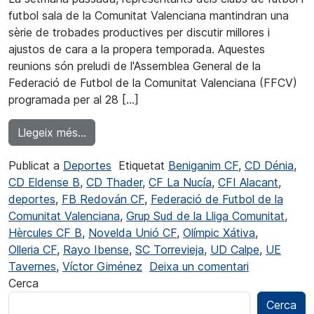
futbol sala de la Comunitat Valenciana mantindran una
sèrie de trobades productives per discutir millores i
ajustos de cara a la propera temporada. Aquestes
reunions són preludi de l'Assemblea General de la
Federació de Futbol de la Comunitat Valenciana (FFCV)
programada per al 28 […]
from Planificació de la propera temporada a
Llegeix més…
Publicat a
Deportes
Etiquetat
Beniganim CF
,
CD Dénia
,
CD Eldense B
,
CD Thader
,
CF La Nucía
,
CFI Alacant
,
deportes
,
FB Redován CF
,
Federació de Futbol de la
Comunitat Valenciana
,
Grup Sud de la Lliga Comunitat
,
Hèrcules CF B
,
Novelda Unió CF
,
Olímpic Xátiva
,
Olleria CF
,
Rayo Ibense
,
SC Torrevieja
,
UD Calpe
,
UE
a Planificac
Tavernes
,
Víctor Giménez
Deixa un comentari
Cerca
Cerca