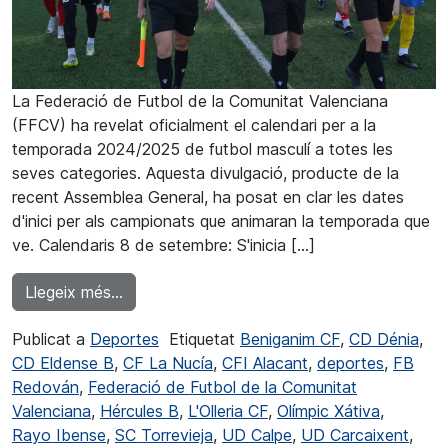
La Federació de Futbol de la Comunitat Valenciana
(FFCV) ha revelat oficialment el calendari per a la
temporada 2024/2025 de futbol masculí a totes les
seves categories. Aquesta divulgació, producte de la
recent Assemblea General, ha posat en clar les dates
d'inici per als campionats que animaran la temporada que
ve. Calendaris 8 de setembre: S'inicia […]
from La Lliga comunitat de Futbol començar
Llegeix més…
Publicat a
Deportes
Etiquetat
Beniganim CF
,
CD Dénia
,
CD Eldense B
,
CF La Nucía
,
CFI Alacant
,
deportes
,
FB
Redován
,
Federació de Futbol de la Comunitat
Valenciana
,
Hércules B
,
L'Olleria CF
,
Olímpic Xátiva
,
Rayo Ibense
,
SC Torrevieja
,
UD Calpe
,
UD Carcaixent
,