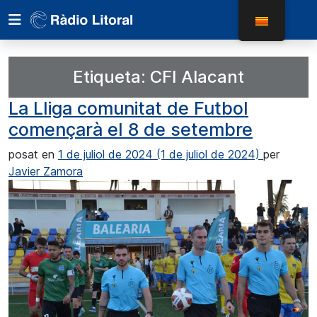
Etiqueta:
CFI Alacant
La Lliga comunitat de Futbol
començarà el 8 de setembre
posat en
1 de juliol de 2024
(1 de juliol de 2024)
per
Javier Zamora