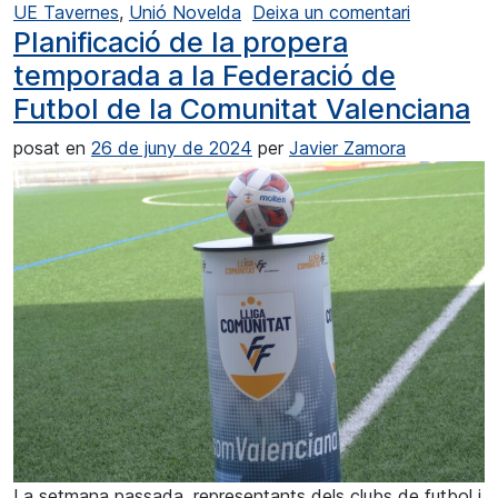
a La Lliga
UE Tavernes
,
Unió Novelda
Deixa un comentari
Planificació de la propera
temporada a la Federació de
Futbol de la Comunitat Valenciana
posat en
26 de juny de 2024
per
Javier Zamora
La setmana passada, representants dels clubs de futbol i