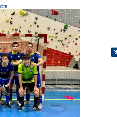
mora
R