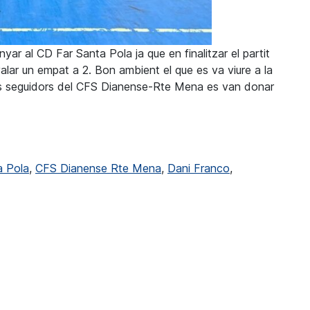
r al CD Far Santa Pola ja que en finalitzar el partit
alar un empat a 2. Bon ambient el que es va viure a la
e els seguidors del CFS Dianense-Rte Mena es van donar
a empatarà davant el Faro Santa Pola (2-2)
a Pola
,
CFS Dianense Rte Mena
,
Dani Franco
,
nse-Rte Mena va empatar davant el Faro Santa Pola (2-2)