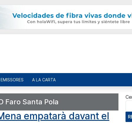
EMISSORES
A LA CARTA
Ce
D Faro Santa Pola
Mena empatarà davant el
R