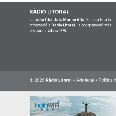
RÀDIO LITORAL
La
ràdio
líder de la
Marina Alta
. Escolta tota la
informació a
Ràdio Litoral
i la programació més
propera a
Litoral FM
.
© 2026
Ràdio Litoral
•
Avís legal
•
Política 