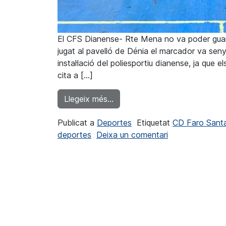
El CFS Dianense- Rte Mena no va poder guanya
jugat al pavelló de Dénia el marcador va seny
instal·lació del poliesportiu dianense, ja qu
cita a […]
from El CFS Dianense-Rte Men
Llegeix més…
Publicat a
Deportes
Etiquetat
CD Faro Sant
a El CFS Diane
deportes
Deixa un comentari