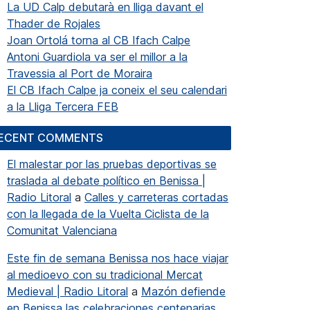
La UD Calp debutarà en lliga davant el
Thader de Rojales
Joan Ortolá torna al CB Ifach Calpe
Antoni Guardiola va ser el millor a la
Travessia al Port de Moraira
El CB Ifach Calpe ja coneix el seu calendari
a la Lliga Tercera FEB
ECENT COMMENTS
El malestar por las pruebas deportivas se
traslada al debate político en Benissa |
Radio Litoral
a
Calles y carreteras cortadas
con la llegada de la Vuelta Ciclista de la
Comunitat Valenciana
Este fin de semana Benissa nos hace viajar
al medioevo con su tradicional Mercat
Medieval | Radio Litoral
a
Mazón defiende
en Benissa las celebraciones centenarias