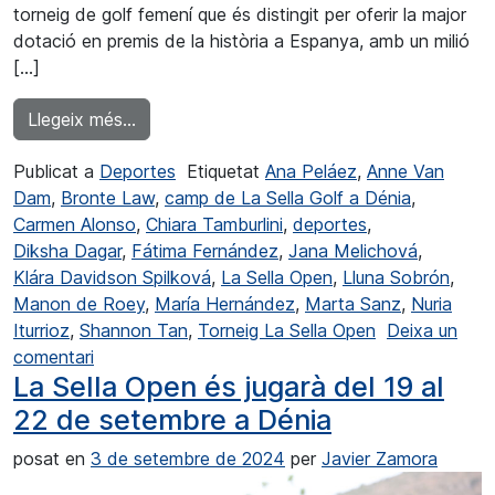
torneig de golf femení que és distingit per oferir la major
dotació en premis de la història a Espanya, amb un milió
[…]
from Els millors jugadors del golf europeu ju
Llegeix més…
Publicat a
Deportes
Etiquetat
Ana Peláez
,
Anne Van
Dam
,
Bronte Law
,
camp de La Sella Golf a Dénia
,
Carmen Alonso
,
Chiara Tamburlini
,
deportes
,
Diksha Dagar
,
Fátima Fernández
,
Jana Melichová
,
Klára Davidson Spilková
,
La Sella Open
,
Lluna Sobrón
,
Manon de Roey
,
María Hernández
,
Marta Sanz
,
Nuria
Iturrioz
,
Shannon Tan
,
Torneig La Sella Open
Deixa un
a Les millors jugadores del golf europeu jugaran 
comentari
La Sella Open és jugarà del 19 al
22 de setembre a Dénia
posat en
3 de setembre de 2024
per
Javier Zamora