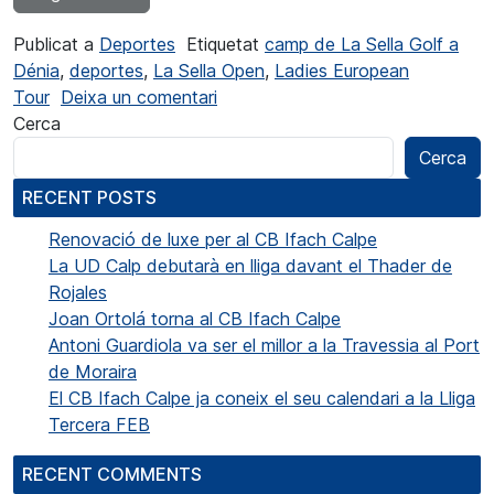
Publicat a
Deportes
Etiquetat
camp de La Sella Golf a
Dénia
,
deportes
,
La Sella Open
,
Ladies European
a La Sella Open es jugarà del 19 
Tour
Deixa un comentari
Cerca
Cerca
RECENT POSTS
Renovació de luxe per al CB Ifach Calpe
La UD Calp debutarà en lliga davant el Thader de
Rojales
Joan Ortolá torna al CB Ifach Calpe
Antoni Guardiola va ser el millor a la Travessia al Port
de Moraira
El CB Ifach Calpe ja coneix el seu calendari a la Lliga
Tercera FEB
RECENT COMMENTS