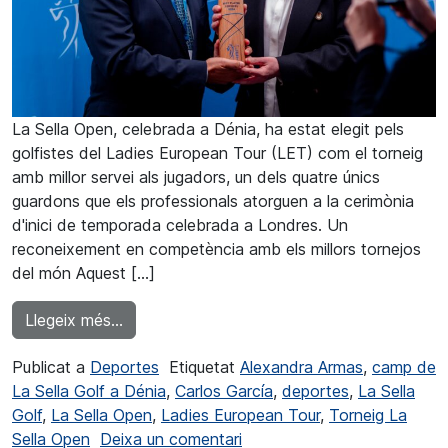
La Sella Open, celebrada a Dénia, ha estat elegit pels
golfistes del Ladies European Tour (LET) com el torneig
amb millor servei als jugadors, un dels quatre únics
guardons que els professionals atorguen a la cerimònia
d'inici de temporada celebrada a Londres. Un
reconeixement en competència amb els millors tornejos
del món Aquest […]
from La Sella Open millor torneig en servei a
Llegeix més…
Publicat a
Deportes
Etiquetat
Alexandra Armas
,
camp de
La Sella Golf a Dénia
,
Carlos García
,
deportes
,
La Sella
Golf
,
La Sella Open
,
Ladies European Tour
,
Torneig La
a La Sella Open millor torne
Sella Open
Deixa un comentari