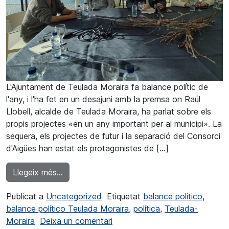
L'Ajuntament de Teulada Moraira fa balance polític de
l'any, i l'ha fet en un desajuni amb la premsa on Raúl
Llobell, alcalde de Teulada Moraira, ha parlat sobre els
propis projectes «en un any important per al municipi». La
sequera, els projectes de futur i la separació del Consorci
d'Aigües han estat els protagonistes de […]
from Teulada Moraira fa balance polític d'un
Llegeix més…
Publicat a
Uncategorized
Etiquetat
balance político
,
balance político Teulada Moraira
,
política
,
Teulada-
a Teulada Moraira fa balanç pol
Moraira
Deixa un comentari