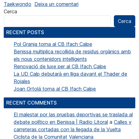
a Lilia Mobtil se cuelga el
Taekwondo
Deixa un comentari
Cerca
Cerca
RECENT POSTS
Pol Granja torna al CB Ifach Calpe
Benissa multiplica recollida de residus orgànics amb
els nous contenidors intel·ligents
Renovació de luxe per al CB Ifach Calpe
La UD Calp debutarà en lliga davant el Thader de
Rojales
Joan Ortolá torna al CB Ifach Calpe
RECENT COMMENTS
El malestar por las pruebas deportivas se traslada al
debate político en Benissa | Radio Litoral
a
Calles y
carreteras cortadas con la llegada de la Vuelta
Ciclista de la Comunitat Valenciana