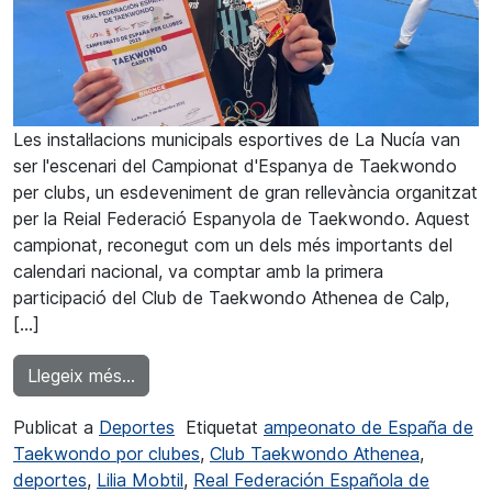
Les instal·lacions municipals esportives de La Nucía van
ser l'escenari del Campionat d'Espanya de Taekwondo
per clubs, un esdeveniment de gran rellevància organitzat
per la Reial Federació Espanyola de Taekwondo. Aquest
campionat, reconegut com un dels més importants del
calendari nacional, va comptar amb la primera
participació del Club de Taekwondo Athenea de Calp,
[…]
from Lilia Mobtil es penja el bronze al Nacio
Llegeix més…
Publicat a
Deportes
Etiquetat
ampeonato de España de
Taekwondo por clubes
,
Club Taekwondo Athenea
,
deportes
,
Lilia Mobtil
,
Real Federación Española de