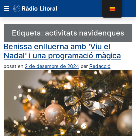
Etiqueta:
activitats navidenques
Benissa enlluerna amb 'Viu el
Nadal' i una programació màgica
posat en
2 de desembre de 2024
per
Redacció