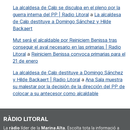
La alcaldesa de Calp se disculpa en el pleno por la
guerra interna del PP | Radio Litoral
a
La alcaldesa
de Calp destituye a Domingo Sánchez y Hilde
Backaert
Mut será el alcaldable por Reiniciem Benissa tras
conseguir el aval necesario en las primarias | Radio
Litoral
a
Reiniciem Benissa convoca primarias para el
21 de enero
La alcaldesa de Calp destituye a Domingo Sánchez
y Hilde Backaert | Radio Litoral
a
Ana Sala muestra
su malestar por la decisión de la dirección del PP de
colocar a su antecesor como alcaldable
RÀDIO LITORAL
La
ràdio
líder de la
Marina Alta
. Escolta tota la informació a