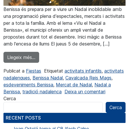
Benissa és prepara per a viure un Nadal inoblidable amb
una programació plena d'espectacles, mercats i activitats
per a tota la família. Amb el lema «Viu el Nadal a
Benissa», el municipi ofereix un ampli ventall de
propostes durant tot el desembre. Inici màgic a Benissa
amb l'encesa de llums El jueus 5 de desembre, […]
from Benissa enlluerna amb 'Viu el Nadal' i
Llegeix més…
Publicat a
Fiestas
Etiquetat
activitats infantils
,
activitats
nadalenques
,
Benissa Nadal
,
Cavalcada Reis Mags
,
esdeveniments Benissa
,
Mercat de Nadal
,
Nadal a
a Benissa e
Benissa
,
tradició nadalenca
Deixa un comentari
Cerca
Cerca
RECENT POSTS
Joan Ortolá torna al CB Ifach Calpe