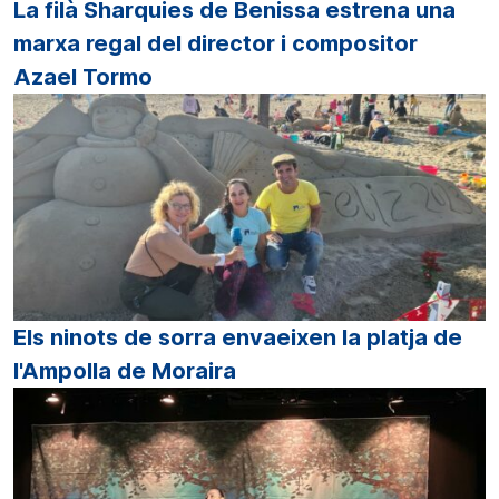
La filà Sharquies de Benissa estrena una
marxa regal del director i compositor
Azael Tormo
Els ninots de sorra envaeixen la platja de
l'Ampolla de Moraira