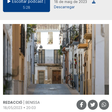
Escoltar podcast
|
18 de maig de 2023
Descarregar
5:28
REDACCIÓ
| BENISSA
18/05/2023 • 20:03