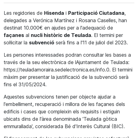
Les regidories de
Hisenda
i
Participació Ciutadana
,
delegades a Verónica Martínez i Rosana Caselles, han
destinat 10.000€ en ajudes per a l'adequació de
façanes
al
nucli històric de Teulada
. El termini per
sol·licitar la
subvenció
serà fins a l'11 de juliol del 2023.
Les persones interessades podran consultar les bases a
través de la seu electrònica de lAjuntament de Teulada:
https://teuladamoraira.sedelectronica.es/info.0. El termini
màxim per presentar la justificació de la subvenció serà
fins el 31/05/2024.
Aquestes subvencions tenen per objecte ajudar a
l'embelliment, recuperació i millora de les façanes dels
edificis i cases que compleixin els requisits i estiguin
ubicats dins de l'àrea denominada 'Teulada gòtica
emmurallada', considerada Bé d'Interès Cultural (BIC).