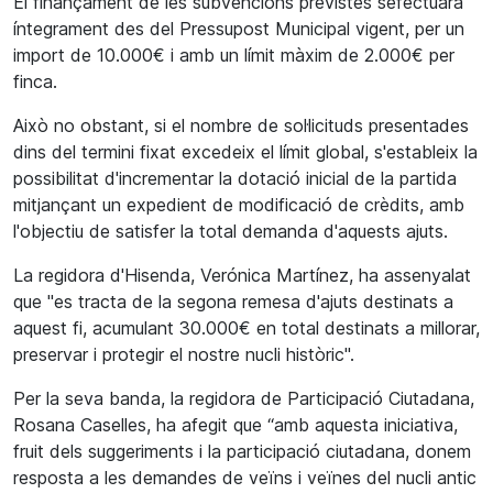
El finançament de les subvencions previstes sefectuarà
íntegrament des del Pressupost Municipal vigent, per un
import de 10.000€ i amb un límit màxim de 2.000€ per
finca.
Això no obstant, si el nombre de sol·licituds presentades
dins del termini fixat excedeix el límit global, s'estableix la
possibilitat d'incrementar la dotació inicial de la partida
mitjançant un expedient de modificació de crèdits, amb
l'objectiu de satisfer la total demanda d'aquests ajuts.
La regidora d'Hisenda, Verónica Martínez, ha assenyalat
que "es tracta de la segona remesa d'ajuts destinats a
aquest fi, acumulant 30.000€ en total destinats a millorar,
preservar i protegir el nostre nucli històric".
Per la seva banda, la regidora de Participació Ciutadana,
Rosana Caselles, ha afegit que “amb aquesta iniciativa,
fruit dels suggeriments i la participació ciutadana, donem
resposta a les demandes de veïns i veïnes del nucli antic